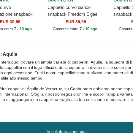
 curvo
Cappello curvo bianco
Cappello 
azione snapback
snapback Freedom Elgae
snapback
Eagle Camouflage
Flip Side 2 The Farm Goorin
Microsue
EUR 39,95
EUR 39,95
 Real Tree The
Bros.
Goorin Br
ta entro
7 - 10 ago.
Garantita entro
7 - 10 ago.
Garantit
: Aquila
ters puoi trovare un'ampia varietà di cappellini Águila, la squadra di 
cappellini con il logo ufficiale della squadra in diversi stili e colori pe
n ogni occasione. Tutti i nostri cappellini sono realizzati con materiali di
 stile allo stesso tempo.
ffrire cappellini Águila de Veracruz, su Caphunters abbiamo anche cappe
i internazionali. Sfoglia il nostro negozio online e scopri l'ampia varie
nità di aggiungere un cappellino Eagle alla tua collezione e mostrare il 
!
In collaborazione con