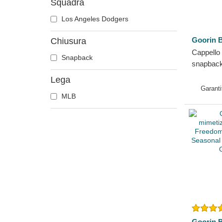
Squadra
Gallo
Gatto
Los Angeles Dodgers
Ghepardo
Goorin B
Chiusura
Granchio
Cappello
Snapback
Gufo
snapback
Ippopotamo
Freedom 
Lega
Bros.
Labrador retriever
Garanti
MLB
Leone
Leonessa
Libellula
Lucciola
Lucertola
Lupo
Maiale
Mucca
Orso
Goorin B