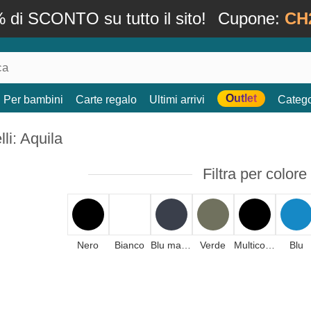
 di SCONTO su tutto il sito!
Cupone:
CH
Outlet
Per bambini
Carte regalo
Ultimi arrivi
Catego
li: Aquila
Filtra per colore
Nero
Bianco
Blu marino
Verde
Multicolore
Blu