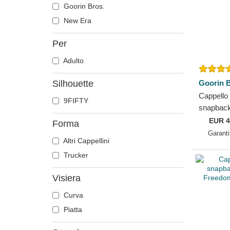
Cavallo
Goorin Bros.
Cervo
New Era
Chihuahua
Per
Coccodrillo
Adulto
Colomba
Corvo
Silhouette
Goorin B
Coyote
Cappello
9FIFTY
Delfino
snapback
Prey Cor
Dobermann
EUR
4
Forma
Goorin B
Garanti
Drago
Altri Cappellini
Farfalla
Trucker
Fenice
Visiera
Fenicottero
Foca
Curva
Formica
Piatta
Gabbiano