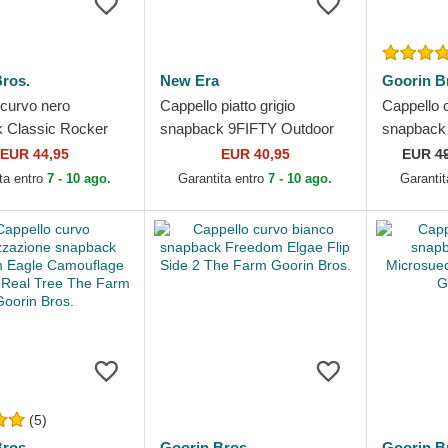
ros.
New Era
Goorin B
 curvo nero
Cappello piatto grigio
Cappello 
 Classic Rocker
snapback 9FIFTY Outdoor
snapback
The Farm Goorin
Icon dei Los Angeles
in a D Th
EUR 44,95
EUR 40,95
EUR
4
Dodgers MLB di New Era
Farm Goor
ta entro
7 - 10 ago.
Garantita entro
7 - 10 ago.
Garantit
(5)
ros.
Goorin Bros.
Goorin B