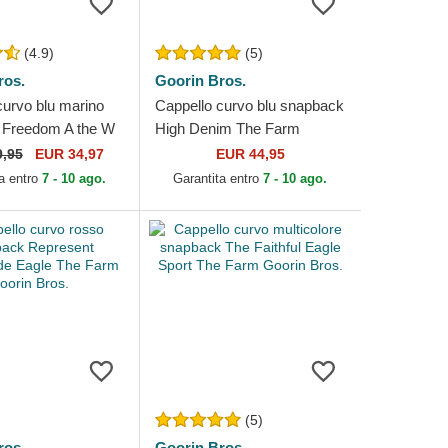
(4.9)
(5)
ros.
Goorin Bros.
curvo blu marino
Cappello curvo blu snapback
 Freedom A the W
High Denim The Farm
e Farm Paisley The
Goorin Bros.
9,95
EUR 34,97
EUR 44,95
in Bros.
a entro
7 - 10 ago.
Garantita entro
7 - 10 ago.
(5)
ros.
Goorin Bros.