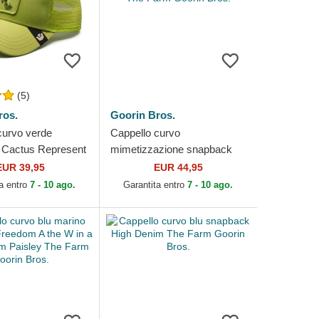
(5)
ros.
Goorin Bros.
curvo verde
Cappello curvo
 Cactus Represent
mimetizzazione snapback
Goorin Bros.
Realtree Edge Represent
EUR 39,95
EUR 44,95
Eagle The Farm Goorin
a entro
7 - 10 ago.
Garantita entro
7 - 10 ago.
Bros.