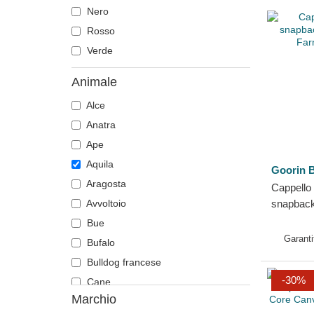
Nero
Rosso
Verde
Animale
Alce
Anatra
Ape
Aquila
Goorin B
Aragosta
Cappello
Avvoltoio
snapback
Farm Goo
Bue
Garanti
Bufalo
Bulldog francese
-30%
Cane
Marchio
Capra