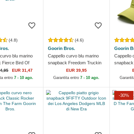
(4.8)
(4.6)
ros.
Goorin Bros.
Goorin B
 curvo blu marino
Cappello curvo blu marino
Cappello 
 Fierce Bird Of
snapback Freedom Truckin
snapback
e Canvas The Farm
The Farm Goorin Bros.
The Farm 
4,95
EUR 31,47
EUR 39,95
ros.
ta entro
7 - 10 ago.
Garantita entro
7 - 10 ago.
Garantit
-30%