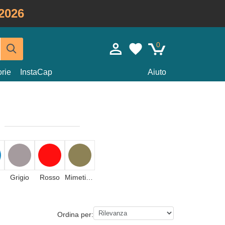
2026
0
rie
InstaCap
Aiuto
Grigio
Rosso
Mimetizzazione
Ordina per: