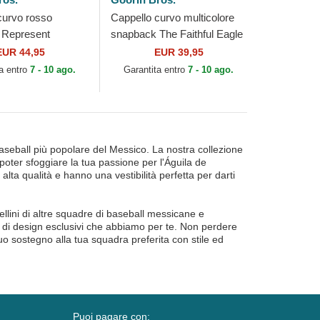
curvo rosso
Cappello curvo multicolore
 Represent
snapback The Faithful Eagle
de Eagle The Farm
Sport The Farm Goorin Bros.
EUR 44,95
EUR 39,95
os.
a entro
7 - 10 ago.
Garantita entro
7 - 10 ago.
baseball più popolare del Messico. La nostra collezione
r poter sfoggiare la tua passione per l'Águila de
 alta qualità e hanno una vestibilità perfetta per darti
llini di altre squadre di baseball messicane e
tà di design esclusivi che abbiamo per te. Non perdere
tuo sostegno alla tua squadra preferita con stile ed
Puoi pagare con: