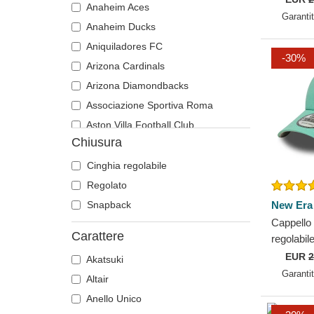
Anaheim Aces
Kings Le
Topo
Looney Tunes
Garanti
Anaheim Ducks
Toro
Lucky Luke
Aniquiladores FC
Tucano
Motore
-30%
Arizona Cardinals
Unicorno
Musica
Arizona Diamondbacks
Volpe
My Hero Academia
Associazione Sportiva Roma
Zebra
Naruto
Aston Villa Football Club
NASA
Chiusura
Atlanta Braves
One Piece
Atlanta Falcons
Cinghia regolabile
Parchi Nazionali
Boston Bruins
Regolato
Rick e Morty
Boston Celtics
Snapback
New Era
Ritorno al futuro
Cappello 
Boston Red Sox
Robot Grendizer
Carattere
regolabi
Brooklyn Nets
Scooby-Doo
Los Tron
EUR
2
Akatsuki
Carolina Panthers
Shrek
League d
Garanti
Altair
Chelsea Football Club
SpongeBob
Anello Unico
Chicago Bears
Squalo