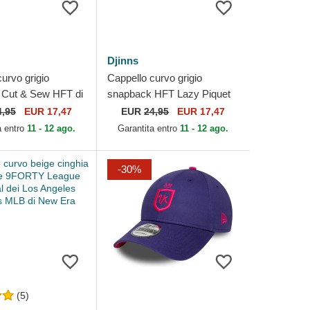
Djinns
urvo grigio
Cappello curvo grigio
 Cut & Sew HFT di
snapback HFT Lazy Piquet
di Djinns
4,95
EUR 17,47
EUR
24,95
EUR 17,47
a entro
11 - 12 ago.
Garantita entro
11 - 12 ago.
-30%
(5)