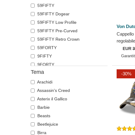
59FIFTY
Ghepardo
Polo Ralph Lauren
59FIFTY Dogear
Granchio
Superdry
59FIFTY Low Profile
Gufo
The No.1 Face
Von Dut
59FIFTY Pre-Curved
Ippopotamo
Von Dutch
Cappello 
59FIFTY Retro Crown
Labrador retriever
Wheels And Waves
regolabi
59FORTY
Dutch
Leone
EUR
3
9FIFTY
Garanti
Leonessa
9FORTY
Libellula
Tema
9FORTY APEX
Lucciola
-30%
9FORTY M-Crown
Lucertola
Arachidi
9SEVENTY
Lupo
Assassin's Creed
9TWENTY
Maiale
Asterix il Gallico
A Frame
Mucca
Barbie
Casual Classic
Orso
Beasts
E Frame
Pantera
Beetlejuice
Open Back
Pastore tedesco
Birra