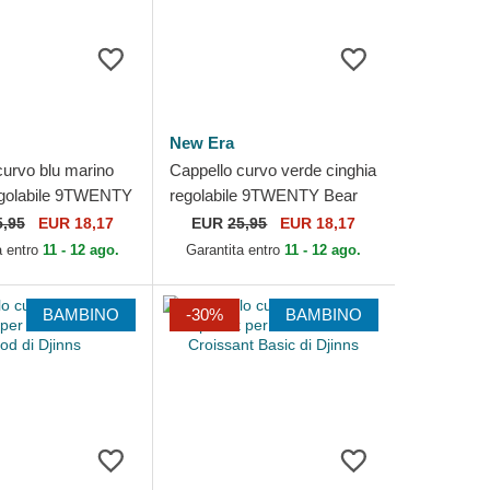
New Era
curvo blu marino
Cappello curvo verde cinghia
egolabile 9TWENTY
regolabile 9TWENTY Bear
Stitch dei New York
dei AC Milan Serie A di New
5,95
EUR 18,17
EUR
25,95
EUR 18,17
LB di...
Era
a entro
11 - 12 ago.
Garantita entro
11 - 12 ago.
BAMBINO
-30%
BAMBINO