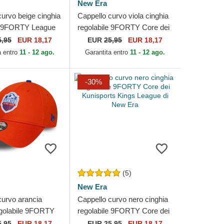
New Era
curvo beige cinghia
Cappello curvo viola cinghia
e 9FORTY League
regolabile 9FORTY Core dei
 dei Los Angeles
1K FC Kings League di New
5,95
EUR 18,17
EUR
25,95
EUR 18,17
LB di...
Era
a entro
11 - 12 ago.
Garantita entro
11 - 12 ago.
-30%
(5)
New Era
curvo arancia
Cappello curvo nero cinghia
egolabile 9FORTY
regolabile 9FORTY Core dei
Jijantes FC Kings
Kunisports Kings League di
5,95
EUR 18,17
EUR
25,95
EUR 18,17