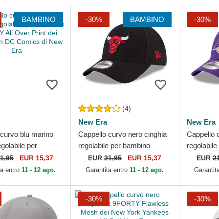
BAMBINO
-30%
BAMBINO
-30%
(4)
New Era
New Era
 curvo blu marino
Cappello curvo nero cinghia
Cappello c
egolabile per
regolabile per bambino
regolabil
9FORTY All Over
9FORTY The League dei
9FORTY T
1,95
EUR 15,37
EUR
21,95
EUR 15,37
EUR
2
i Superman DC...
Chicago Bulls NBA di New...
Los Angel
ta entro
11 - 12 ago.
Garantita entro
11 - 12 ago.
Garantit
-30%
-30%