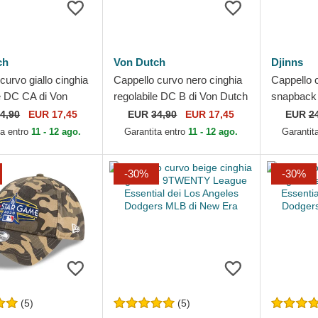
ch
Von Dutch
Djinns
curvo giallo cinghia
Cappello curvo nero cinghia
Cappello c
le DC CA di Von
regolabile DC B di Von Dutch
snapback
Djinns
4,90
EUR 17,45
EUR
34,90
EUR 17,45
EUR
2
ta entro
11 - 12 ago.
Garantita entro
11 - 12 ago.
Garantit
-30%
-30%
(5)
(5)