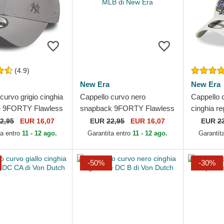
(4.9)
New Era
New Era
curvo grigio cinghia
Cappello curvo nero
Cappello 
le 9FORTY Flawless
snapback 9FORTY Flawless
cinghia r
York Yankees MLB
Mesh dei New York Yankees
All Star 
2,95
EUR 16,07
EUR
22,95
EUR 16,07
EUR
2
ra
MLB di New Era
dei Los An
ta entro
11 - 12 ago.
Garantita entro
11 - 12 ago.
Garantit
-50%
-30%