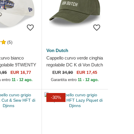
(5)
Von Dutch
curvo bianco
Cappello curvo verde cinghia
egolabile 9TWENTY
regolabile DC K di Von Dutch
Game Core Classic
3,95
EUR 16,77
EUR
34,90
EUR 17,45
geles...
a entro
11 - 12 ago.
Garantita entro
11 - 12 ago.
-30%