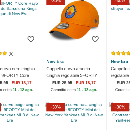
-30%
-30%
(5)
New Era
New Era
curvo nero cinghia
Cappello curvo arancia
Cappello c
le 9FORTY Core
cinghia regolabile 9FORTY
regolabil
 Rayo de Barcelona
Core dei Saiyans FC Kings
xBuyer T
5,95
EUR 18,17
EUR
25,95
EUR 18,17
EUR
2
gue di New...
League di New Era
di New Er
ta entro
11 - 12 ago.
Garantita entro
11 - 12 ago.
Garantit
-30%
-30%