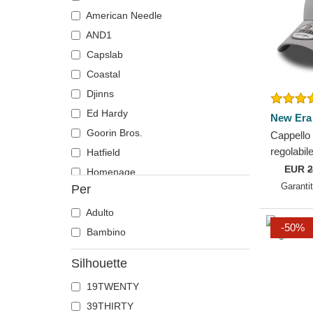
Chihuahua
American Needle
Coccodrillo
AND1
Colomba
Capslab
Corvo
Coastal
Coyote
Djinns
Delfino
Ed Hardy
New Era
Dobermann
Goorin Bros.
Cappello 
Drago
regolabi
Hatfield
dei New 
EUR
2
Farfalla
Homenage
di New E
Garanti
Per
Fenice
Kangol
Fenicottero
Kimoa
Adulto
-50%
Foca
Mitchell & Ness
Bambino
Formica
New Era
Silhouette
Gabbiano
Nike
19TWENTY
Gallo
Oblack
39THIRTY
Gatto
Pica Pica