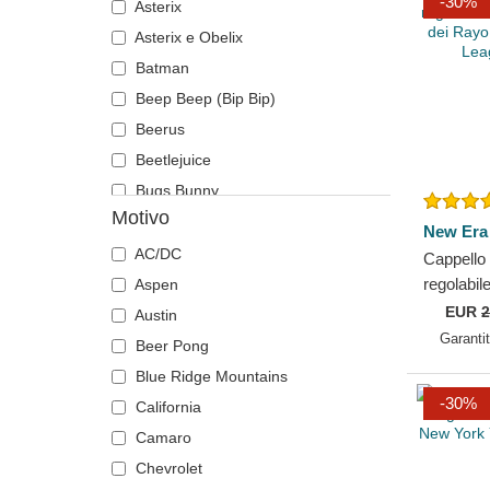
-30%
Asterix
Chicago Blackhawks
Stati e Paesi
Asterix e Obelix
Chicago Bulls
Super Mario Bros.
Batman
Chicago Cubs
Beep Beep (Bip Bip)
Chicago White Sox
Beerus
Cincinnati Bengals
Beetlejuice
Cincinnati Reds
Bugs Bunny
Cleveland Browns
Motivo
Capsule Corporation
Cleveland Cavaliers
New Era
Casa Targaryen
AC/DC
Cleveland Cubs
Cappello 
Chucky
regolabi
Aspen
Dallas Cowboys
Rayo dei
EUR
2
Coyote
Austin
Dallas Mavericks
Kings Lea
Garanti
Daenerys Targaryen
Beer Pong
Denver Broncos
Diavolo della Tasmania
Blue Ridge Mountains
Denver Nuggets
-30%
DMC DeLorean
California
Detroit Pistons
Donkey
Camaro
Detroit Red Wings
Dracarys
Chevrolet
Detroit Tigers