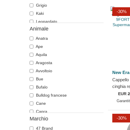
Grigio
-30%
Kaki
Leopardato
Animale
Marrone
Mimetizzazione
Anatra
Multicolore
Ape
Nero
Aquila
Pietra
Aragosta
Rosa
Avvoltoio
New Era
Rosso
Bue
Cappello
cinghia r
Verde
Bufalo
bambino 
EUR
2
Viola
Bulldog francese
Print de
Garanti
Cane
Capra
-30%
Marchio
Cavallo
Cervo
47 Brand