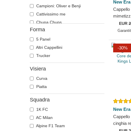
New Era
Runner
Pecora
Campioni: Oliver e Benji
Cappello
The 90s
Pegaso
Cattivissimo me
mimetizz
The Ball
Pesce combattente del siam
Chupa Chups
regolabi
EUR
2
Forma
Game Cor
The Retro
Pitbull
Città e Spiagge
Garanti
Los...
The Snap
Procione
Cocktail
5 Panel
The Trucker
Pulcino
DC Comics
Altri Cappellini
-30%
Rinoceronte
Disney
Trucker
Rottweiler
Dragon Ball
Visiera
Sciacallo
Famous
Curva
Scoiattolo
Fast & Furious
Piatta
Scorpione
Gioco di Troni
Serpente
Harry Potter
Squadra
Squalo
Hip Hop Dogz
New Era
1K FC
T-Rex
I Puffi
Cappello
AC Milan
Teschio
Il Signore degli Anelli
cinghia 
Alpine F1 Team
Tigre
Kung Fu Panda
Core dei
EUR
2