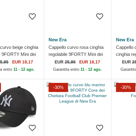
New Era
New Era
curvo beige cinghia
Cappello curvo rosa cinghia
Cappello 
le 9FORTY Mini dei
regolabile 9FORTY Mini dei
cinghia r
 Yankees MLB di
New York Yankees MLB di
Contrast 
5,95
EUR 18,17
EUR
25,95
EUR 18,17
EUR
2
New Era
Yankees M
ta entro
11 - 12 ago.
Garantita entro
11 - 12 ago.
Garantit
-30%
-30%