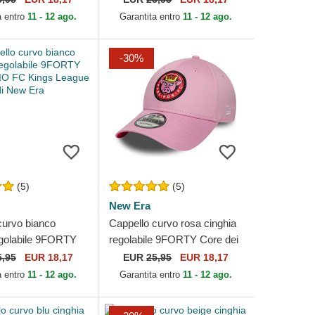
 New Era
New Era
a entro
11 - 12 ago.
Garantita entro
11 - 12 ago.
-30%
(5)
(5)
New Era
curvo bianco
Cappello curvo rosa cinghia
egolabile 9FORTY
regolabile 9FORTY Core dei
PIO FC Kings
Porcinos FC Kings League di
5,95
EUR 18,17
EUR
25,95
EUR 18,17
 New Era
New Era
a entro
11 - 12 ago.
Garantita entro
11 - 12 ago.