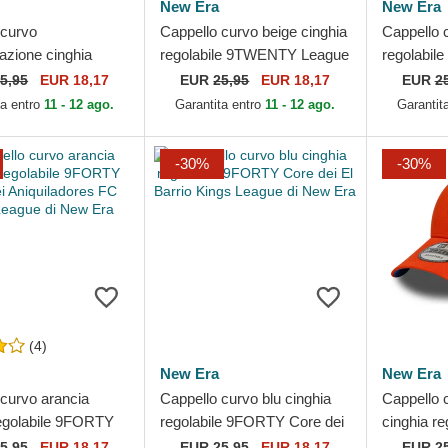
New Era
New Era
 curvo
Cappello curvo beige cinghia
Cappello 
azione cinghia
regolabile 9TWENTY League
regolabil
le 9TWENTY All Star
Essential dei Los Angeles
Essential
5,95
EUR 18,17
EUR
25,95
EUR 18,17
EUR
2
e Classic dei
Dodgers MLB di...
Dodgers M
ta entro
11 - 12 ago.
Garantita entro
11 - 12 ago.
Garantit
-30%
-30%
(4)
New Era
New Era
 curvo arancia
Cappello curvo blu cinghia
Cappello 
regolabile 9FORTY
regolabile 9FORTY Core dei
cinghia r
 Aniquiladores FC
El Barrio Kings League di
Core dei 
5,95
EUR 18,17
EUR
25,95
EUR 18,17
EUR
2