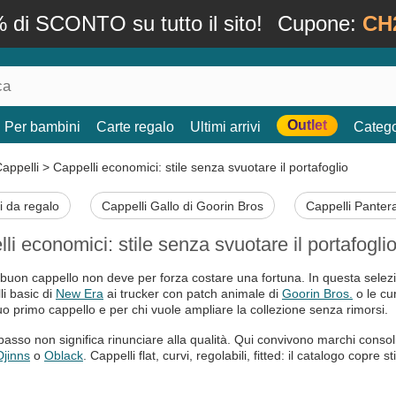
 di SCONTO su tutto il sito!
Cupone:
CH
Outlet
Per bambini
Carte regalo
Ultimi arrivi
Catego
appelli
>
Cappelli economici: stile senza svuotare il portafoglio
i da regalo
Cappelli Gallo di Goorin Bros
Cappelli Panter
li economici: stile senza svuotare il portafogli
buon cappello non deve per forza costare una fortuna. In questa selezio
li basic di
New Era
ai trucker con patch animale di
Goorin Bros.
o le cu
suo primo cappello e per chi vuole ampliare la collezione senza rimorsi.
 basso non significa rinunciare alla qualità. Qui convivono marchi conso
Djinns
o
Oblack
. Cappelli flat, curvi, regolabili, fitted: il catalogo copre 