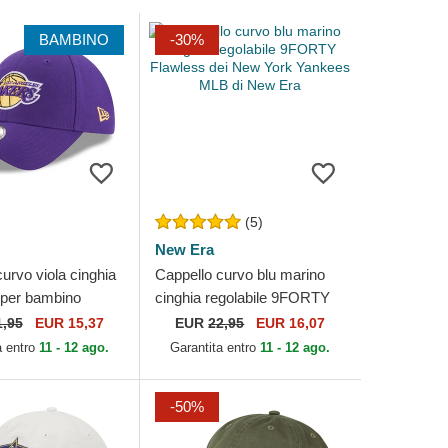
BAMBINO
-30%
(5)
New Era
urvo viola cinghia
Cappello curvo blu marino
e per bambino
cinghia regolabile 9FORTY
he League dei
Flawless dei New York
1,95
EUR 15,37
EUR
22,95
EUR 16,07
es Lakers NBA...
Yankees MLB di New Era
a entro
11 - 12 ago.
Garantita entro
11 - 12 ago.
-50%