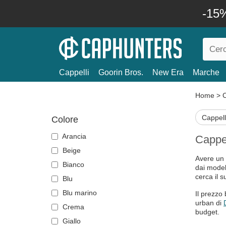
-15%
Cappelli
Goorin Bros.
New Era
Marche
Home
>
C
Cappell
Colore
Arancia
Cappel
Beige
Avere un 
Bianco
dai model
cerca il 
Blu
Blu marino
Il prezzo
urban di
Crema
budget.
Giallo