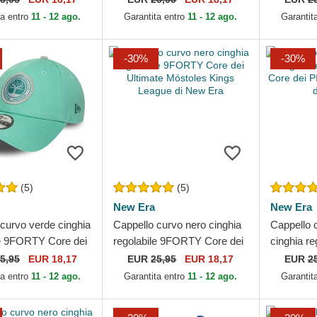
ague di New Era
New Era
League di
ta entro
11 - 12 ago.
Garantita entro
11 - 12 ago.
Garantit
-30%
-30%
(5)
(5)
New Era
New Era
curvo verde cinghia
Cappello curvo nero cinghia
Cappello 
le 9FORTY Core dei
regolabile 9FORTY Core dei
cinghia r
cos FC Kings
Ultimate Móstoles Kings
Core dei 
5,95
EUR 18,17
EUR
25,95
EUR 18,17
EUR
2
i New Era
League di New Era
League di
ta entro
11 - 12 ago.
Garantita entro
11 - 12 ago.
Garantit