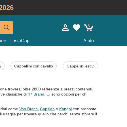
2026
0
rie
InstaCap
Aiuto
a
Cappellini con cavallo
Cappellini estivi
o
ne troverai oltre 2800 referenze a prezzi contenuti,
rve classiche di
47 Brand
. Ci sono opzioni per chi
lidati come
Von Dutch
,
Capslab
o
Kangol
con proposte
stili e taglie per trovare quello che cerchi senza sforare il