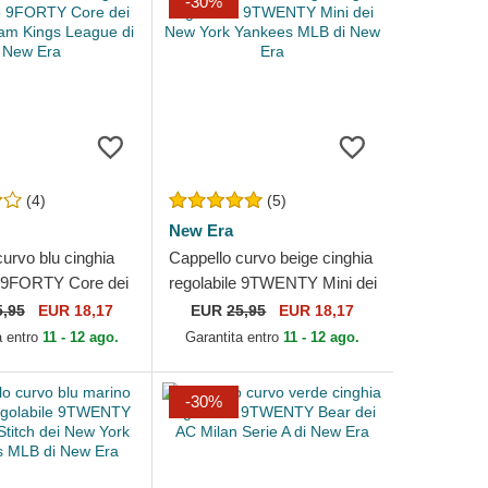
-30%
(4)
(5)
New Era
urvo blu cinghia
Cappello curvo beige cinghia
e 9FORTY Core dei
regolabile 9TWENTY Mini dei
eam Kings League
New York Yankees MLB di
5,95
EUR 18,17
EUR
25,95
EUR 18,17
a
New Era
a entro
11 - 12 ago.
Garantita entro
11 - 12 ago.
-30%