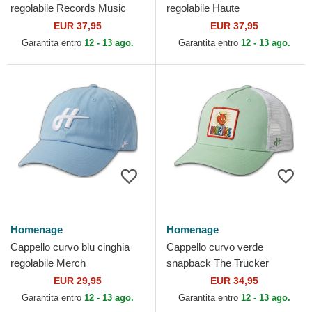
regolabile Records Music
regolabile Haute
Shapes Identity The 90s di
Merchandising The 90s di
EUR 37,95
EUR 37,95
Homenage
Homenage
Garantita entro
12 - 13 ago.
Garantita entro
12 - 13 ago.
Homenage
Homenage
Cappello curvo blu cinghia
Cappello curvo verde
regolabile Merch
snapback The Trucker
Merchandising The 90s di
Childhood Fun The di
EUR 29,95
EUR 34,95
Homenage
Homenage
Garantita entro
12 - 13 ago.
Garantita entro
12 - 13 ago.