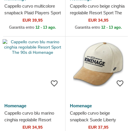
Cappello curvo multicolore
Cappello curvo beige cinghia
snapback Plaid Players Sport
regolabile Resort Sport The
The Ball di Homenage
90s di Homenage
EUR 39,95
EUR 34,95
Garantita entro
12 - 13 ago.
Garantita entro
12 - 13 ago.
Homenage
Homenage
Cappello curvo blu marino
Cappello curvo beige
cinghia regolabile Resort
snapback Suede Liberty
Sport The 90s di Homenage
Sport The Retro di
EUR 34,95
EUR 37,95