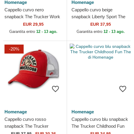
Homenage
Homenage
Cappello curvo nero
Cappello curvo beige
snapback The Trucker Work
snapback Liberty Sport The
1975 Workwear The di
Retro di Homenage
EUR 29,95
EUR 37,95
Homenage
Garantita entro
12 - 13 ago.
Garantita entro
12 - 13 ago.
-20%
Homenage
Homenage
Cappello curvo rosso
Cappello curvo blu snapback
snapback The Trucker
The Trucker Childhood Fun
Underdogs The di Homenage
The di Homenage
EUR
37,95
EUR 30,36
EUR 34,95