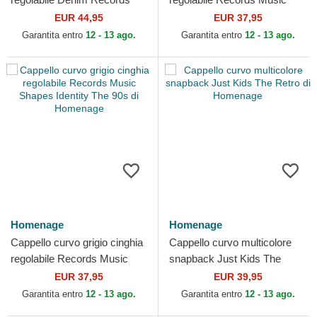
Music Shapes Identity The
Shapes Identity The 90s di
EUR 44,95
EUR 37,95
90s di Homenage
Homenage
Garantita entro
12 - 13 ago.
Garantita entro
12 - 13 ago.
Homenage
Homenage
Cappello curvo grigio cinghia
Cappello curvo multicolore
regolabile Records Music
snapback Just Kids The
Shapes Identity The 90s di
Retro di Homenage
EUR 37,95
EUR 39,95
Homenage
Garantita entro
12 - 13 ago.
Garantita entro
12 - 13 ago.