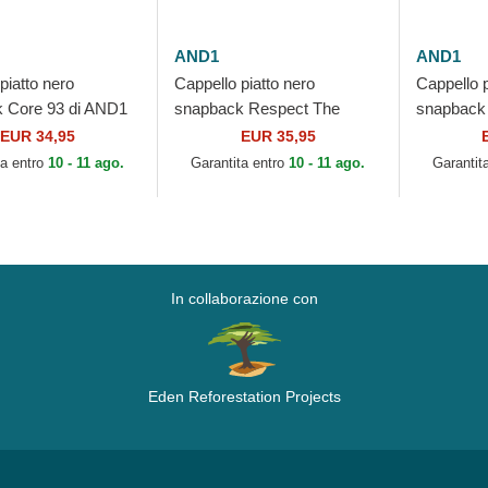
AND1
AND1
piatto nero
Cappello piatto nero
Cappello p
 Core 93 di AND1
snapback Respect The
snapback
Game Slogan di AND1
Game Slo
EUR 34,95
EUR 35,95
ta entro
10 - 11 ago.
Garantita entro
10 - 11 ago.
Garantit
In collaborazione con
Eden Reforestation Projects