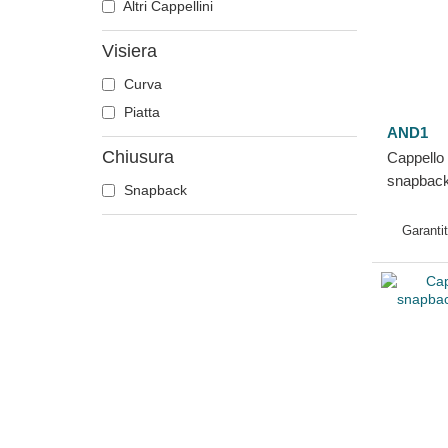
Altri Cappellini
Visiera
Curva
Piatta
AND1
Chiusura
Cappello
snapback 
Snapback
AND1
Garanti