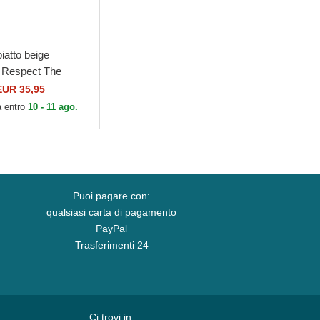
iatto beige
 Respect The
gan di AND1
EUR 35,95
a entro
10 - 11 ago.
Puoi pagare con:
qualsiasi carta di pagamento
PayPal
Trasferimenti 24
Ci trovi in: