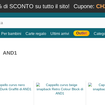
 di SCONTO su tutto il sito!
Cupone:
CH
Outlet
Per bambini
Carte regalo
Ultimi arrivi
Catego
AND1