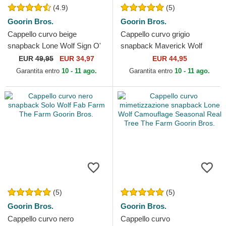
(4.9)
(5)
Goorin Bros.
Goorin Bros.
Cappello curvo beige
Cappello curvo grigio
snapback Lone Wolf Sign O'
snapback Maverick Wolf
The Times The Farm Paisley
Velour The Farm Goorin
EUR
49,95
EUR 34,97
EUR 44,95
The Farm Goorin Bros.
Bros.
Garantita entro
10 - 11 ago.
Garantita entro
10 - 11 ago.
(5)
(5)
Goorin Bros.
Goorin Bros.
Cappello curvo nero
Cappello curvo