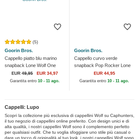
(5)
Goorin Bros.
Goorin Bros.
Cappello piatto blu marino
Cappello curvo verde
snapback Lone Wolf One
snapback Pop Rocker Lone
Pack The Farm Flats The
Wolf The Farm Goorin Bros.
EUR
49,95
EUR 34,97
EUR 44,95
Farm Goorin Bros.
Garantita entro
10 - 11 ago.
Garantita entro
10 - 11 ago.
Cappelli: Lupo
Scopri la collezione più esclusiva di cappellini Wolf su Caphunters,
il tuo negozio di cappellini online preferito. Con design unici e di
alta qualità, i nostri cappellini Wolf sono il complemento perfetto
per qualsiasi outfit. Che tu voglia sfoggiare uno stile più casual o
dare un tocco di originalità al tuo look, i nostri cappellini Wolf sono