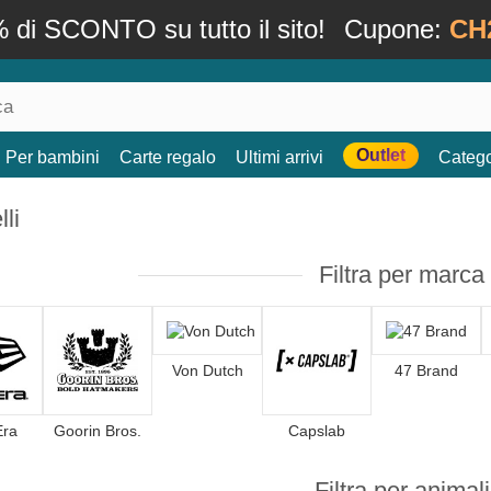
 di SCONTO su tutto il sito!
Cupone:
CH
Outlet
Per bambini
Carte regalo
Ultimi arrivi
Catego
li
Filtra per marca
Von Dutch
47 Brand
Era
Goorin Bros.
Capslab
Filtra per animali