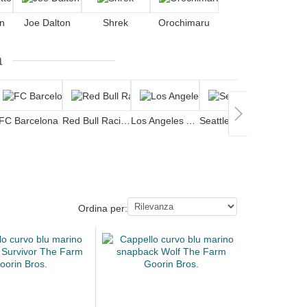
on
Joe Dalton
Shrek
Orochimaru
a
FC Barcelona
Red Bull Racing
Los Angeles Angels
Seattle Mariners
Ordina per: