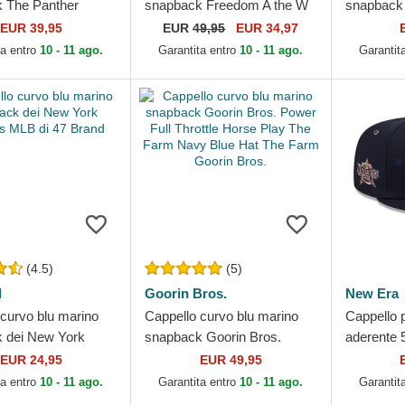
 The Panther
snapback Freedom A the W
snapback
ore Denim The
in a D The Farm Paisley The
Farm Goor
EUR 39,95
EUR
49,95
EUR 34,97
rin Bros.
Farm Goorin Bros.
ta entro
10 - 11 ago.
Garantita entro
10 - 11 ago.
Garantit
(4.5)
(5)
d
Goorin Bros.
New Era
 curvo blu marino
Cappello curvo blu marino
Cappello p
 dei New York
snapback Goorin Bros.
aderente 
MLB di 47 Brand
Power Full Throttle Horse
Game dei
EUR 24,95
EUR 49,95
Play The Farm Navy Blue...
Yankees 
ta entro
10 - 11 ago.
Garantita entro
10 - 11 ago.
Garantit