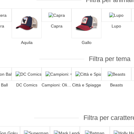
ra
Capra
Lupo
Aquila
Gallo
Filtra per tema
Ball
DC Comics
Campioni: Oliver e Benji
Città e Spiagge
Beasts
Filtra per caratter