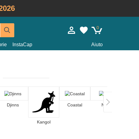
2026
0
rie
InstaCap
Aiuto
Djinns
Coastal
Nike
Kangol