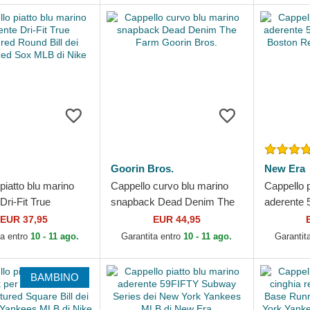
Goorin Bros.
New Era
piatto blu marino
Cappello curvo blu marino
Cappello p
Dri-Fit True
snapback Dead Denim The
aderente 
d Round Bill dei
Farm Goorin Bros.
dei Bosto
EUR 37,95
EUR 44,95
ed Sox MLB di...
New Era
ta entro
10 - 11 ago.
Garantita entro
10 - 11 ago.
Garantit
BAMBINO