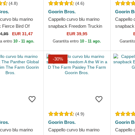
(4.8)
(4.6)
ros.
Goorin Bros.
Goorin B
 curvo blu marino
Cappello curvo blu marino
Cappello 
 Fierce Bird Of
snapback Freedom Truckin
snapback
e Canvas The Farm
The Farm Goorin Bros.
Farm Goor
4,95
EUR 31,47
EUR 39,95
ros.
ta entro
10 - 11 ago.
Garantita entro
10 - 11 ago.
Garantit
-30%
(4.9)
ros.
Goorin Bros.
Goorin B
 curvo blu marino
Cappello curvo blu marino
Cappello 