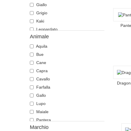
Giallo
Grigio
Kaki
Pante
Leopardato
Animale
Marrone
Mimetizzazione
Aquila
Multicolore
Bue
Nero
Cane
Pietra
Capra
Rosa
Cavallo
Dragon 
Rosso
Farfalla
Verde
Gallo
Viola
Lupo
Maiale
Pantera
Marchio
Tigre