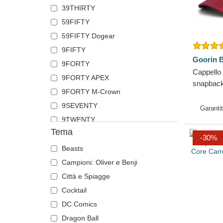
39THIRTY
Von Dutch
59FIFTY
59FIFTY Dogear
9FIFTY
Goorin B
9FORTY
Cappello
9FORTY APEX
snapback
9FORTY M-Crown
Rooster 
9SEVENTY
Bros.
Garanti
9TWENTY
Tema
A Frame
-30%
Runner
Beasts
The 90s
Campioni: Oliver e Benji
The Ball
Città e Spiagge
The Retro
Cocktail
The Snap
DC Comics
The Trucker
Dragon Ball