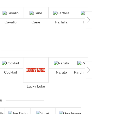
Cavallo
Cane
Farfalla
Tigre
Tor
Cocktail
Naruto
Parchi Nazionali
Shr
Lucky Luke
e