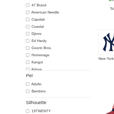
Toro
47 Brand
S
American Needle
Capslab
Coastal
Djinns
Ed Hardy
Goorin Bros.
Homenage
Kangol
Kimoa
Per
New Era
Nike
Adulto
Oblack
Bambino
Pica Pica
Silhouette
Polo Ralph Lauren
19TWENTY
The No.1 Face