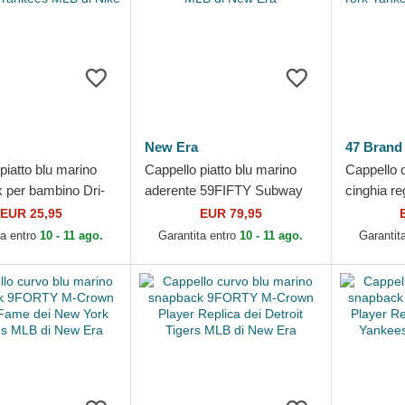
New Era
47 Brand
piatto blu marino
Cappello piatto blu marino
Cappello 
 per bambino Dri-
aderente 59FIFTY Subway
cinghia re
tructured Square Bill
Series dei New York
Base Runn
EUR 25,95
EUR 79,95
ork...
Yankees MLB di New Era
New York 
ta entro
10 - 11 ago.
Garantita entro
10 - 11 ago.
Garantit