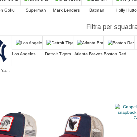
on Goku
Superman
Mark Lenders
Batman
Holly Hutt
Filtra per squadr
Los Angeles Dodgers
Detroit Tigers
Atlanta Braves
Boston Red Sox
New York Yankees