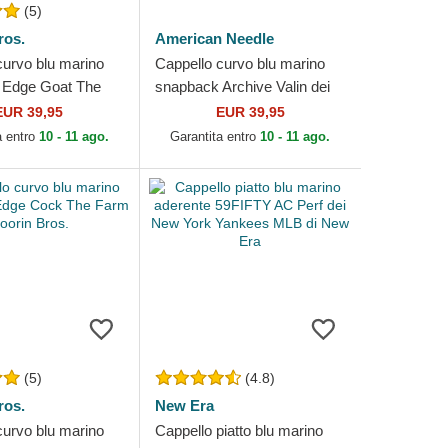
(5)
ros.
American Needle
curvo blu marino
Cappello curvo blu marino
 Edge Goat The
snapback Archive Valin dei
in Bros.
Gin and tonic Cocktails di
EUR 39,95
EUR 39,95
American Needle
a entro
10 - 11 ago.
Garantita entro
10 - 11 ago.
(5)
(4.8)
ros.
New Era
curvo blu marino
Cappello piatto blu marino