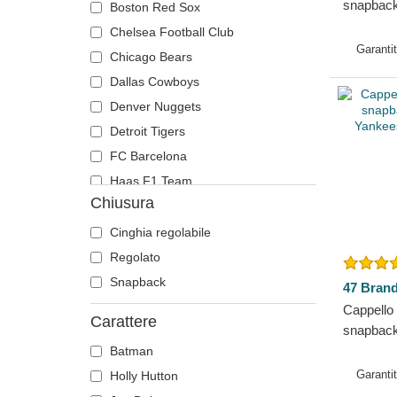
snapback
Boston Red Sox
Global C
Chelsea Football Club
Farm Goo
Garanti
Chicago Bears
Dallas Cowboys
Denver Nuggets
Detroit Tigers
FC Barcelona
Haas F1 Team
Chiusura
Houston Astros
Houston Texans
Cinghia regolabile
Los Angeles Angels
Regolato
Los Angeles Clippers
Snapback
47 Bran
Los Angeles Dodgers
Cappello
Carattere
Manchester City Football Club
snapback
Yankees 
Batman
Milwaukee Brewers
Garanti
Holly Hutton
New England Patriots