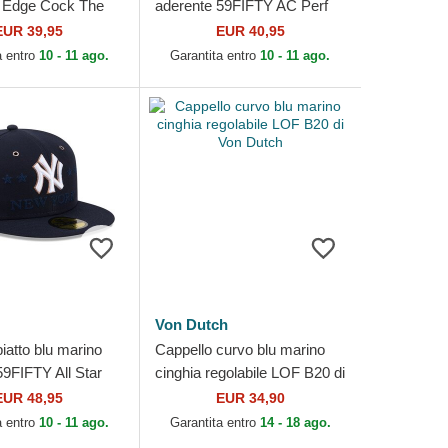
 Edge Cock The
aderente 59FIFTY AC Perf
in Bros.
dei New York Yankees MLB
EUR 39,95
EUR 40,95
di New Era
a entro
10 - 11 ago.
Garantita entro
10 - 11 ago.
Von Dutch
iatto blu marino
Cappello curvo blu marino
59FIFTY All Star
cinghia regolabile LOF B20 di
 New York
Von Dutch
EUR 48,95
EUR 34,90
MLB di New Era
a entro
10 - 11 ago.
Garantita entro
14 - 18 ago.