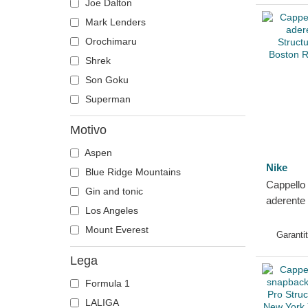
Joe Dalton
New Orleans Pelicans
Mark Lenders
New York Yankees
Orochimaru
Oklahoma City Thunder
Shrek
Red Bull Racing
Son Goku
Seattle Mariners
Superman
Seattle Seahawks
Tennessee Titans
Motivo
Toronto Maple Leafs
Aspen
Tottenham Hotspur Football Club
Nike
Blue Ridge Mountains
Cappello 
Gin and tonic
aderente 
Los Angeles
Structure
Mount Everest
Boston R
Garanti
Lega
Formula 1
LALIGA