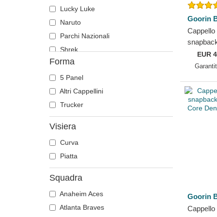
Lucky Luke
Goorin B
Naruto
Cappello
Parchi Nazionali
snapback
Shrek
Prey Cor
EUR
4
Forma
Goorin B
Garanti
5 Panel
Altri Cappellini
Trucker
Visiera
Curva
Piatta
Squadra
Anaheim Aces
Goorin B
Atlanta Braves
Cappello