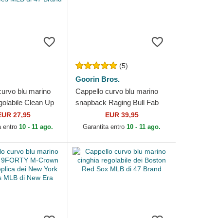
(5)
Goorin Bros.
curvo blu marino
Cappello curvo blu marino
golabile Clean Up
snapback Raging Bull Fab
er Vintage dei
Farm The Farm Goorin Bros.
EUR 27,95
EUR 39,95
Yankees...
a entro
10 - 11 ago.
Garantita entro
10 - 11 ago.