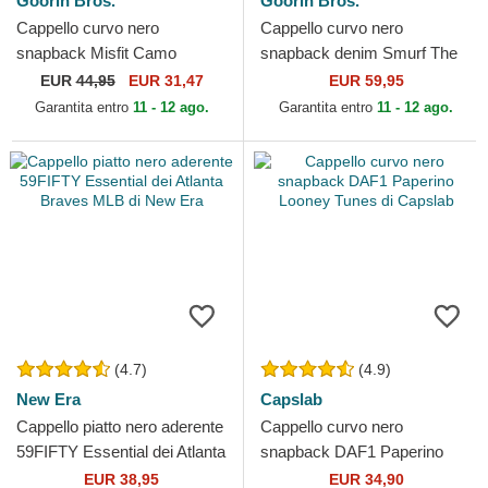
Goorin Bros.
Goorin Bros.
Cappello curvo nero
Cappello curvo nero
snapback Misfit Camo
snapback denim Smurf The
Desaturated Camo The Farm
Showdown The Farm Goorin
EUR
44,95
EUR 31,47
EUR 59,95
Goorin Bros.
Bros.
Garantita entro
11 - 12 ago.
Garantita entro
11 - 12 ago.
(4.7)
(4.9)
New Era
Capslab
Cappello piatto nero aderente
Cappello curvo nero
59FIFTY Essential dei Atlanta
snapback DAF1 Paperino
Braves MLB di New Era
Looney Tunes di Capslab
EUR 38,95
EUR 34,90