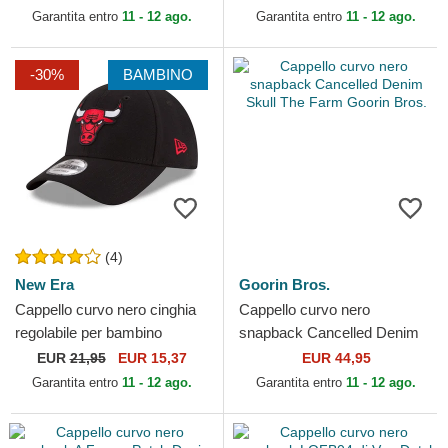
Garantita entro
11 - 12 ago.
Garantita entro
11 - 12 ago.
-30%
BAMBINO
(4)
New Era
Goorin Bros.
Cappello curvo nero cinghia
Cappello curvo nero
regolabile per bambino
snapback Cancelled Denim
9FORTY The League dei
Skull The Farm Goorin Bros.
EUR
21,95
EUR 15,37
EUR 44,95
Chicago Bulls NBA di New...
Garantita entro
11 - 12 ago.
Garantita entro
11 - 12 ago.