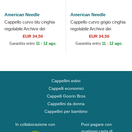
American Needle
American Needle
Cappello curvo blu cinghia
Cappello curvo grigio cinghia
regolabile Archive dei
regolabile Archive dei
Durham Bulls MiLB di
Portland Beavers MiLB di
EUR 34,50
EUR 34,50
American Needle
American Needle
Garantita entro
11 - 12 ago.
Garantita entro
11 - 12 ago.
Cappellini estivi
Cappelli economici
Cappelli Goorin Bros
Cappellini da donna
Cappellini per bambino
In collaborazione con
Puoi pagare con:
qualsiasi carta di