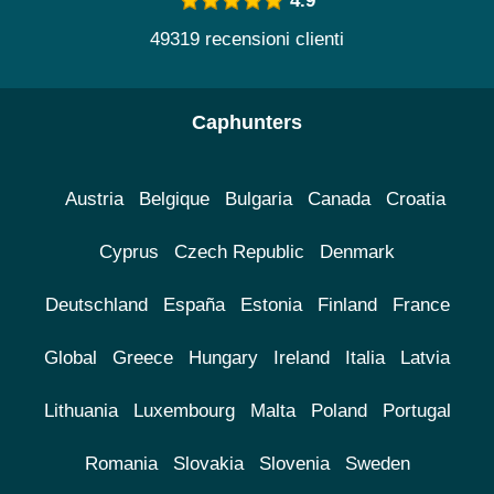
4.9
49319 recensioni clienti
Caphunters
Austria
Belgique
Bulgaria
Canada
Croatia
Cyprus
Czech Republic
Denmark
Deutschland
España
Estonia
Finland
France
Global
Greece
Hungary
Ireland
Italia
Latvia
Lithuania
Luxembourg
Malta
Poland
Portugal
Romania
Slovakia
Slovenia
Sweden