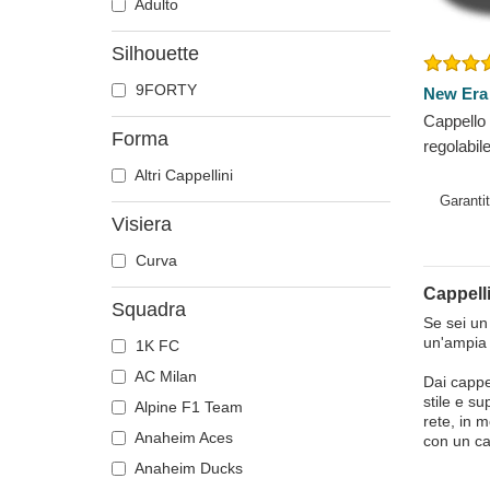
Adulto
Silhouette
9FORTY
New Era
Cappello 
Forma
regolabi
League de
Altri Cappellini
NFL di N
Garanti
Visiera
Curva
Cappelli
Squadra
Se sei un
un'ampia 
1K FC
AC Milan
Dai cappel
stile e su
Alpine F1 Team
rete, in 
Anaheim Aces
con un ca
Anaheim Ducks