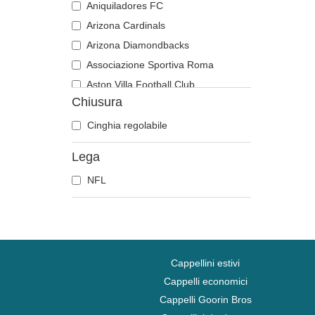
Aniquiladores FC
Arizona Cardinals
Arizona Diamondbacks
Associazione Sportiva Roma
Aston Villa Football Club
Chiusura
Atlanta Braves
Atlanta Falcons
Cinghia regolabile
Atlanta Hawks
Lega
Boston Bruins
NFL
Boston Celtics
Boston Red Sox
Brooklyn Nets
Carolina Panthers
Charlotte Hornets
Cappellini estivi
Chelsea Football Club
Cappelli economici
Cappelli Goorin Bros
Chicago Bears