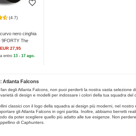
(4.7)
curvo nero cinghia
le 9FORTY The
i Atlanta Falcons
EUR 27,95
ew Era
ta entro
13 - 17 ago.
: Atlanta Falcons
 fan degli Atlanta Falcons, non puoi perderti la nostra vasta selezione d
varietà di design e modelli per indossare i colori della tua squadra del
lini classici con il logo della squadra ai design più moderni, nel nostro 
pportare gli Atlanta Falcons in ogni partita. Inoltre, abbiamo berretti rea
modo da poter scegliere quello più adatto alle tue esigenze. Non perdere
ppellino di Caphunters.