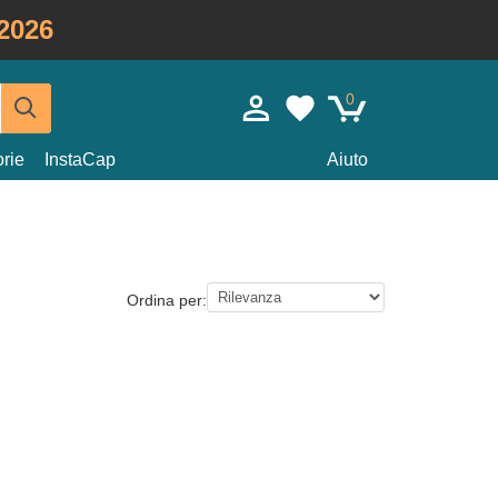
2026
0
rie
InstaCap
Aiuto
Ordina per: