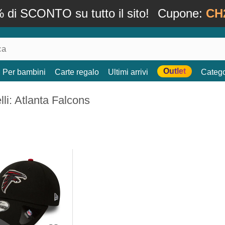
 di SCONTO su tutto il sito!
Cupone:
CH
Outlet
Per bambini
Carte regalo
Ultimi arrivi
Catego
li: Atlanta Falcons