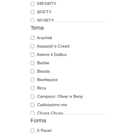
59FORTY
Fenice
9FIFTY
Fenicottero
9FORTY
Foca
Tema
9FORTY APEX
Formica
9FORTY M-Crown
Arachidi
Gabbiano
9SEVENTY
Assassin's Creed
Gallo
9TWENTY
Asterix il Gallico
Gatto
A Frame
Barbie
Ghepardo
Casual Classic
Beasts
Granchio
E Frame
Beetlejuice
Gufo
Open Back
Birra
Ippopotamo
Runner
Campioni: Oliver e Benji
Labrador retriever
The 90s
Cattivissimo me
Leone
The Ball
Chupa Chups
Leonessa
Forma
The Retro
Città e Spiagge
Libellula
The Snap
Cocktail
Lucciola
5 Panel