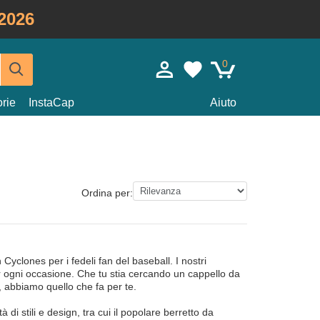
2026
0
rie
InstaCap
Aiuto
Ordina per:
yclones per i fedeli fan del baseball. I nostri
 per ogni occasione. Che tu stia cercando un cappello da
 abbiamo quello che fa per te.
 di stili e design, tra cui il popolare berretto da