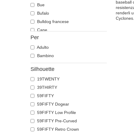
baseball 
Bue
resistenza
renderli 
Bufalo
Cyclones
Bulldog francese
Cane
Per
Capra
Cavallo
Adulto
Cervo
Bambino
Chihuahua
Silhouette
Coccodrillo
19TWENTY
Colomba
39THIRTY
Corvo
59FIFTY
Coyote
59FIFTY Dogear
Delfino
59FIFTY Low Profile
Dobermann
59FIFTY Pre-Curved
Drago
59FIFTY Retro Crown
Farfalla