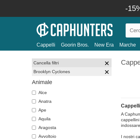
-15%
Cappelli
Goorin Bros.
New Era
Marche
Cappel
Cancella filtri
Brooklyn Cyclones
Animale
Alce
Anatra
Cappell
Ape
A Caphunt
Aquila
cappellini
indossare
Aragosta
Avvoltoio
I nostri c