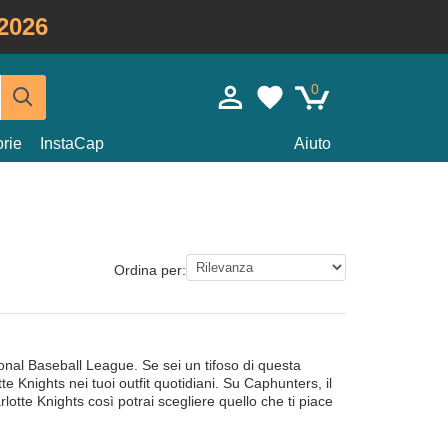
2026
0
rie
InstaCap
Aiuto
Ordina per:
onal Baseball League. Se sei un tifoso di questa
e Knights nei tuoi outfit quotidiani. Su Caphunters, il
rlotte Knights così potrai scegliere quello che ti piace