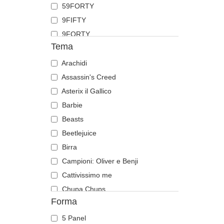
59FORTY
Fenicottero
9FIFTY
Foca
9FORTY
Formica
Tema
9FORTY APEX
Gabbiano
9FORTY M-Crown
Arachidi
Gallo
9SEVENTY
Assassin's Creed
Gatto
9TWENTY
Asterix il Gallico
Ghepardo
A Frame
Barbie
Granchio
Casual Classic
Beasts
Gufo
E Frame
Beetlejuice
Ippopotamo
Open Back
Birra
Labrador retriever
Runner
Campioni: Oliver e Benji
Leone
The 90s
Cattivissimo me
Leonessa
The Ball
Chupa Chups
Libellula
Forma
The Retro
Città e Spiagge
Lucciola
The Snap
Cocktail
Lucertola
5 Panel