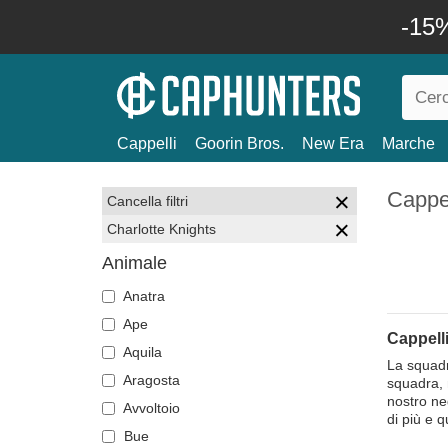
-15%
Cappelli
Goorin Bros.
New Era
Marche
Cappel
Cancella filtri
Charlotte Knights
Animale
Anatra
Ape
Cappelli
Aquila
La squadr
Aragosta
squadra, 
nostro neg
Avvoltoio
di più e qu
Bue