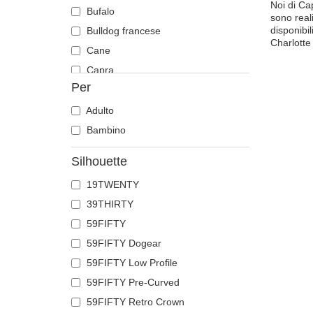
Noi di Cap
Bufalo
sono reali
disponibil
Bulldog francese
Charlotte
Cane
Capra
Per
Cavallo
Cervo
Adulto
Chihuahua
Bambino
Coccodrillo
Silhouette
Colomba
19TWENTY
Corvo
39THIRTY
Coyote
59FIFTY
Delfino
59FIFTY Dogear
Dobermann
59FIFTY Low Profile
Drago
59FIFTY Pre-Curved
Farfalla
59FIFTY Retro Crown
Fenice