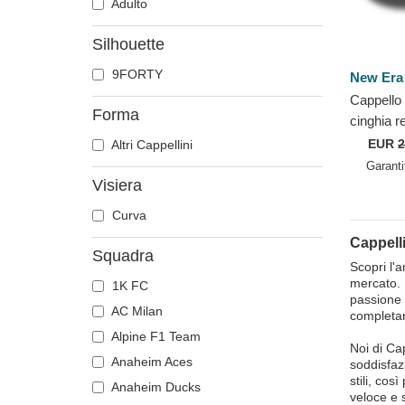
Adulto
Silhouette
9FORTY
New Era
Cappello
Forma
cinghia 
Core dei 
EUR
2
Altri Cappellini
League d
Garanti
Visiera
Curva
Cappelli
Squadra
Scopri l'a
mercato. R
1K FC
passione 
AC Milan
completare
Alpine F1 Team
Noi di Ca
Anaheim Aces
soddisfazi
stili, cos
Anaheim Ducks
veloce e 