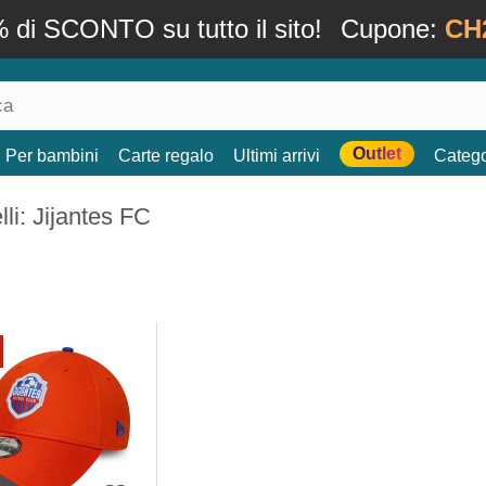
 di SCONTO su tutto il sito!
Cupone:
CH
Outlet
Per bambini
Carte regalo
Ultimi arrivi
Catego
li: Jijantes FC