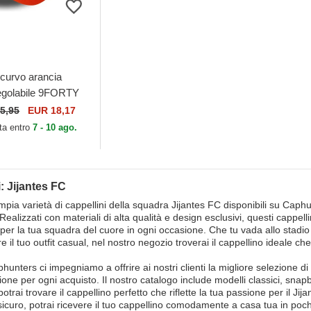
 curvo arancia
regolabile 9FORTY
Jijantes FC Kings
5,95
EUR 18,17
i New Era
ta entro
7 - 10 ago.
: Jijantes FC
mpia varietà di cappellini della squadra Jijantes FC disponibili su Caphun
ealizzati con materiali di alta qualità e design esclusivi, questi cappel
per la tua squadra del cuore in ogni occasione. Che tu vada allo stadio 
 il tuo outfit casual, nel nostro negozio troverai il cappellino ideale che 
phunters ci impegniamo a offrire ai nostri clienti la migliore selezione d
one per ogni acquisto. Il nostro catalogo include modelli classici, snapba
ì potrai trovare il cappellino perfetto che riflette la tua passione per il Ji
sicuro, potrai ricevere il tuo cappellino comodamente a casa tua in poch