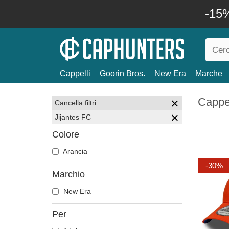
-15%
Cappelli
Goorin Bros.
New Era
Marche
Cappel
Cancella filtri
Jijantes FC
Colore
Arancia
-30%
Marchio
New Era
Per