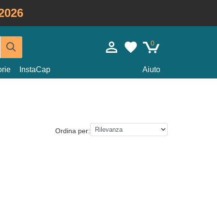
2026
0
rie
InstaCap
Aiuto
Ordina per: