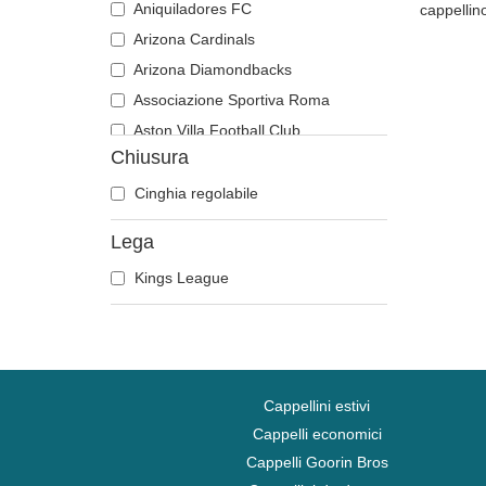
Aniquiladores FC
cappellin
Arizona Cardinals
Arizona Diamondbacks
Associazione Sportiva Roma
Aston Villa Football Club
Chiusura
Atlanta Braves
Atlanta Falcons
Cinghia regolabile
Atlanta Hawks
Lega
Boston Bruins
Kings League
Boston Celtics
Boston Red Sox
Brooklyn Nets
Carolina Panthers
Charlotte Hornets
Cappellini estivi
Chelsea Football Club
Cappelli economici
Cappelli Goorin Bros
Chicago Bears