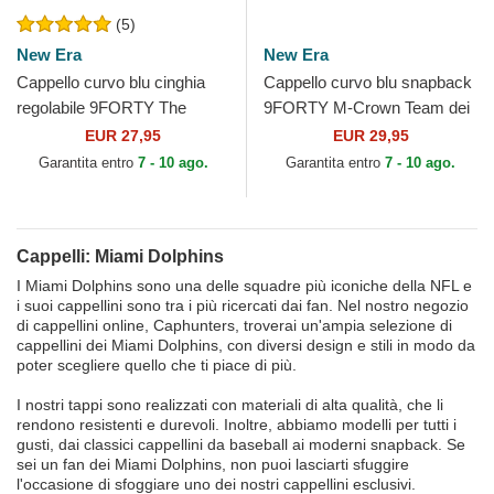
(5)
New Era
New Era
Cappello curvo blu cinghia
Cappello curvo blu snapback
regolabile 9FORTY The
9FORTY M-Crown Team dei
League dei Miami Dolphins
Miami Dolphins NFL di New
EUR 27,95
EUR 29,95
NFL di New Era
Era
Garantita entro
7 - 10 ago.
Garantita entro
7 - 10 ago.
Cappelli: Miami Dolphins
I Miami Dolphins sono una delle squadre più iconiche della NFL e
i suoi cappellini sono tra i più ricercati dai fan. Nel nostro negozio
di cappellini online, Caphunters, troverai un'ampia selezione di
cappellini dei Miami Dolphins, con diversi design e stili in modo da
poter scegliere quello che ti piace di più.
I nostri tappi sono realizzati con materiali di alta qualità, che li
rendono resistenti e durevoli. Inoltre, abbiamo modelli per tutti i
gusti, dai classici cappellini da baseball ai moderni snapback. Se
sei un fan dei Miami Dolphins, non puoi lasciarti sfuggire
l'occasione di sfoggiare uno dei nostri cappellini esclusivi.