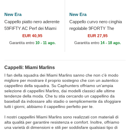
New Era
New Era
Cappello piatto nero aderente
Cappello curvo nero cinghia
59FIFTY AC Perf dei Miami
regolabile 9FORTY The
Marlins MLB di New Era
League dei Miami Marlins
EUR 40,95
EUR 27,95
MLB di New Era
Garantita entro
10 - 11 ago.
Garantita entro
14 - 18 ago.
Cappelli: Miami Marlins
I fan della squadra dei Miami Marlins sanno che non c'è modo
migliore per mostrare il proprio sostegno che con un autentico
cappellino della squadra. Su Caphunters offriamo un'ampia
selezione di cappellini Marlins, dai modelli classici alle ultime
tendenze della moda. Che tu stia cercando un cappellino da
baseball da indossare allo stadio o semplicemente da sfoggiare
tutti i giorni, abbiamo il cappellino perfetto per te.
I nostri cappellini Miami Marlins sono realizzati con materiali di
alta qualità per garantire resistenza e comfort. Inoltre, offriamo
una varietà di dimensioni e stili per soddisfare qualsiasi tipo di