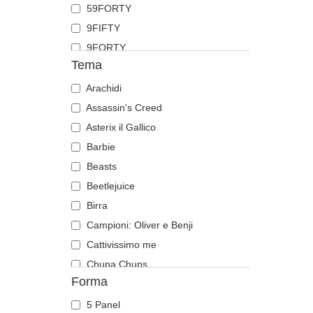
59FORTY
Fenicottero
9FIFTY
Foca
9FORTY
Formica
Tema
9FORTY APEX
Gabbiano
9FORTY M-Crown
Arachidi
Gallo
9SEVENTY
Assassin's Creed
Gatto
9TWENTY
Asterix il Gallico
Ghepardo
A Frame
Barbie
Granchio
Casual Classic
Beasts
Gufo
E Frame
Beetlejuice
Ippopotamo
Open Back
Birra
Labrador retriever
Runner
Campioni: Oliver e Benji
Leone
The 90s
Cattivissimo me
Leonessa
The Ball
Chupa Chups
Libellula
Forma
The Retro
Città e Spiagge
Lucciola
The Snap
Cocktail
Lucertola
5 Panel