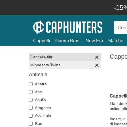
-15%
Cappelli
Goorin Bros.
New Era
Marche
Cappel
Cancella filtri
Minnesota Twins
Animale
Anatra
Ape
Cappell
Aquila
I fan dei
Aragosta
online off
Avvoltoio
Inoltre, a
Bue
di indoss