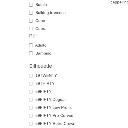
cappellino
Bufalo
Bulldog francese
Cane
Capra
Per
Cavallo
Cervo
Adulto
Chihuahua
Bambino
Coccodrillo
Silhouette
Colomba
19TWENTY
Corvo
39THIRTY
Coyote
59FIFTY
Delfino
59FIFTY Dogear
Dobermann
59FIFTY Low Profile
Drago
59FIFTY Pre-Curved
Farfalla
59FIFTY Retro Crown
Fenice