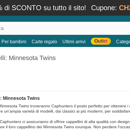
 di SCONTO su tutto il sito!
Cupone:
CH
Outlet
Per bambini
Carte regalo
Ultimi arrivi
Catego
li: Minnesota Twins
i: Minnesota Twins
 Minnesota Twins troveranno Caphunters il posto perfetto per ottenere i c
re un'ampia varietà di modelli, dai classici ai più moderni, per soddisfare 
 Caphunters ci assicuriamo di offrire cappellini di alta qualità con design
are il loro cappellino dei Minnesota Twins ovunque. Non perdere l'occasi