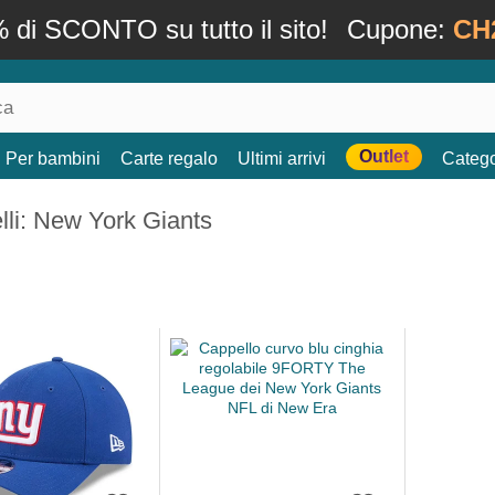
 di SCONTO su tutto il sito!
Cupone:
CH
Outlet
Per bambini
Carte regalo
Ultimi arrivi
Catego
li: New York Giants