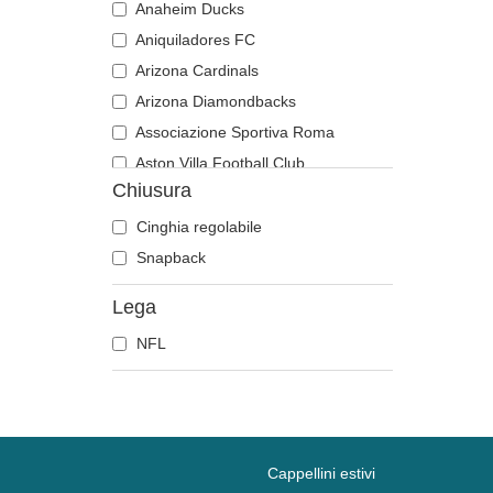
Anaheim Ducks
Aniquiladores FC
Arizona Cardinals
Arizona Diamondbacks
Associazione Sportiva Roma
Aston Villa Football Club
Chiusura
Atlanta Braves
Atlanta Falcons
Cinghia regolabile
Boston Bruins
Snapback
Boston Celtics
Lega
Boston Red Sox
NFL
Brooklyn Nets
Carolina Panthers
Chelsea Football Club
Chicago Bears
Chicago Blackhawks
Cappellini estivi