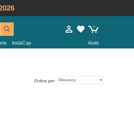
2026
0
rie
InstaCap
Aiuto
Ordina per: