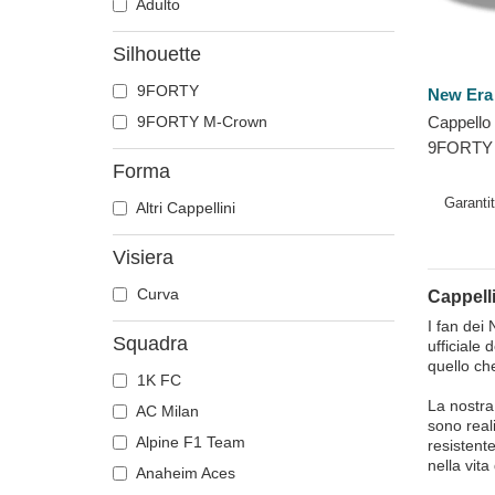
Adulto
Silhouette
9FORTY
New Era
9FORTY M-Crown
Cappello
9FORTY 
Forma
New York
New Era
Garanti
Altri Cappellini
Visiera
Curva
Cappell
I fan dei
Squadra
ufficiale
quello che
1K FC
La nostra 
AC Milan
sono real
Alpine F1 Team
resistent
nella vita
Anaheim Aces