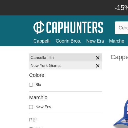
-15%
Cappelli
Goorin Bros.
New Era
Marche
Cappel
Cancella filtri
New York Giants
Colore
Blu
Marchio
New Era
Per