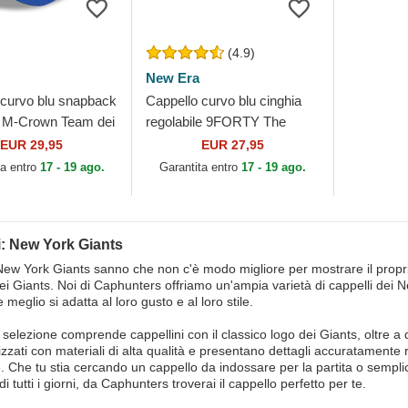
(4.9)
New Era
 curvo blu snapback
Cappello curvo blu cinghia
M-Crown Team dei
regolabile 9FORTY The
 Giants NFL di
League dei New York Giants
EUR 29,95
EUR 27,95
NFL di New Era
ta entro
17 - 19 ago.
Garantita entro
17 - 19 ago.
i: New York Giants
 New York Giants sanno che non c'è modo migliore per mostrare il prop
 dei Giants. Noi di Caphunters offriamo un'ampia varietà di cappelli dei
 meglio si adatta al loro gusto e al loro stile.
selezione comprende cappellini con il classico logo dei Giants, oltre a d
izzati con materiali di alta qualità e presentano dettagli accuratamente 
e. Che tu stia cercando un cappello da indossare per la partita o sempl
 di tutti i giorni, da Caphunters troverai il cappello perfetto per te.