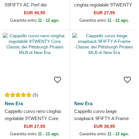
59FIFTY AC Perf dei
cinghia regolabile 9TWENTY
Pittsburgh Pirates MLB di
Core Classic dei Pittsburgh
EUR 40,95
EUR 27,95
New Era
Pirates MLB di New Era
Garantita entro
11 - 12 ago.
Garantita entro
11 - 12 ago.
(5)
New Era
New Era
Cappello curvo nero cinghia
Cappello curvo beige
regolabile 9TWENTY Core
snapback 9FIFTY A Frame
Classic dei Pittsburgh Pirates
Classic dei Pittsburgh Pirates
EUR 27,95
EUR 38,95
MLB di New Era
MLB di New Era
Garantita entro
11 - 12 ago.
Garantita entro
11 - 12 ago.