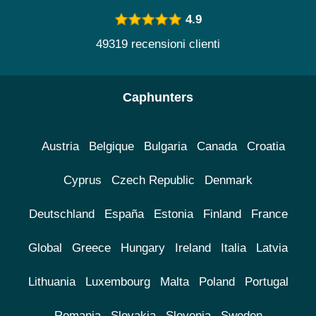
4.9
49319 recensioni clienti
Caphunters
Austria
Belgique
Bulgaria
Canada
Croatia
Cyprus
Czech Republic
Denmark
Deutschland
España
Estonia
Finland
France
Global
Greece
Hungary
Ireland
Italia
Latvia
Lithuania
Luxembourg
Malta
Poland
Portugal
Romania
Slovakia
Slovenia
Sweden