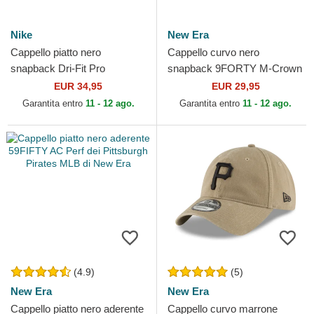
Nike
New Era
Cappello piatto nero
Cappello curvo nero
snapback Dri-Fit Pro
snapback 9FORTY M-Crown
Structured Square Bill dei
Player Replica dei Pittsburgh
EUR 34,95
EUR 29,95
Pittsburgh Pirates MLB di
Pirates MLB di New Era
Garantita entro
11 - 12 ago.
Garantita entro
11 - 12 ago.
Nike
(4.9)
(5)
New Era
New Era
Cappello piatto nero aderente
Cappello curvo marrone