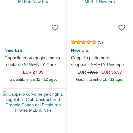
(5)
New Era
New Era
Cappello curvo grigio cinghia
Cappello piatto nero
regolabile 9TWENTY Core
snapback 9FIFTY Pinstripe
Classic dei Pittsburgh Pirates
Visor Clip dei Pittsburgh
EUR 27,95
EUR
79,95
EUR 55,97
MLB di New Era
Pirates MLB di New Era
Garantita entro
11 - 12 ago.
Garantita entro
11 - 12 ago.