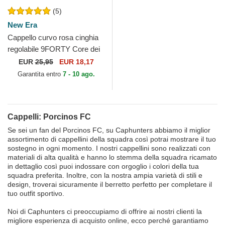
(5)
New Era
Cappello curvo rosa cinghia
regolabile 9FORTY Core dei
Porcinos FC Kings League di
EUR
25,95
EUR 18,17
New Era
Garantita entro
7 - 10 ago.
Cappelli: Porcinos FC
Se sei un fan del Porcinos FC, su Caphunters abbiamo il miglior
assortimento di cappellini della squadra così potrai mostrare il tuo
sostegno in ogni momento. I nostri cappellini sono realizzati con
materiali di alta qualità e hanno lo stemma della squadra ricamato
in dettaglio così puoi indossare con orgoglio i colori della tua
squadra preferita. Inoltre, con la nostra ampia varietà di stili e
design, troverai sicuramente il berretto perfetto per completare il
tuo outfit sportivo.
Noi di Caphunters ci preoccupiamo di offrire ai nostri clienti la
migliore esperienza di acquisto online, ecco perché garantiamo