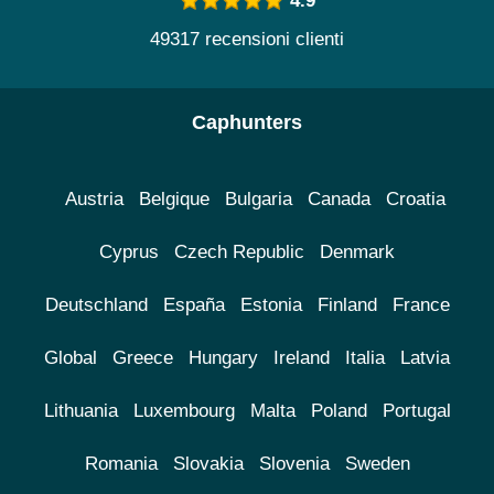
4.9
49317 recensioni clienti
Caphunters
Austria
Belgique
Bulgaria
Canada
Croatia
Cyprus
Czech Republic
Denmark
Deutschland
España
Estonia
Finland
France
Global
Greece
Hungary
Ireland
Italia
Latvia
Lithuania
Luxembourg
Malta
Poland
Portugal
Romania
Slovakia
Slovenia
Sweden