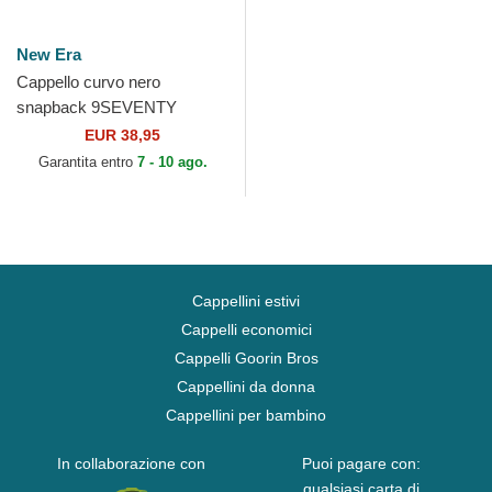
New Era
Cappello curvo nero
snapback 9SEVENTY
Stretch Snap Lily dei Rugby
EUR 38,95
Club Toulonnais French
Garantita entro
7 - 10 ago.
Rugby...
Cappellini estivi
Cappelli economici
Cappelli Goorin Bros
Cappellini da donna
Cappellini per bambino
In collaborazione con
Puoi pagare con:
qualsiasi carta di