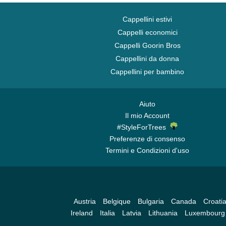
Charlotte Hornets
Chelsea Football Club
Cappellini estivi
Chicago Bears
Cappelli economici
Cappelli Goorin Bros
Chicago Blackhawks
Cappellini da donna
Chicago Bulls
Cappellini per bambino
Chicago Cubs
Chicago White Sox
Cincinnati Bengals
Aiuto
Il mio Account
Cincinnati Reds
#StyleForTrees
Cleveland Browns
Preferenze di consenso
Cleveland Cavaliers
Termini e Condizioni d'uso
Cleveland Cubs
Dallas Cowboys
Dallas Mavericks
Austria
Belgique
Bulgaria
Canada
Croati
Denver Broncos
Ireland
Italia
Latvia
Lithuania
Luxembourg
Denver Nuggets