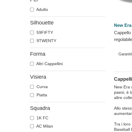
Adulto
Silhouette
New Era
59FIFTY
Cappello 
regolabi
9TWENTY
Classic 
Giants M
Forma
Garanti
Altri Cappellini
Visiera
Cappell
Curva
New Era si
paesi, è 
Piatta
altre coll
Squadra
Allo stes
aumentare
1K FC
Tra i lor
AC Milan
Baseball 