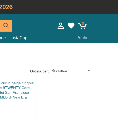
2026
0
rie
InstaCap
Aiuto
Ordina per: