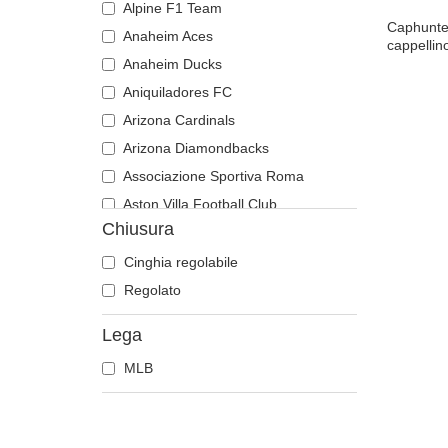
Alpine F1 Team
Caphunter
Anaheim Aces
cappellino
Anaheim Ducks
Aniquiladores FC
Arizona Cardinals
Arizona Diamondbacks
Associazione Sportiva Roma
Aston Villa Football Club
Chiusura
Atlanta Braves
Atlanta Falcons
Cinghia regolabile
Atlanta Hawks
Regolato
Boston Bruins
Lega
Boston Celtics
MLB
Boston Red Sox
Brooklyn Nets
Carolina Panthers