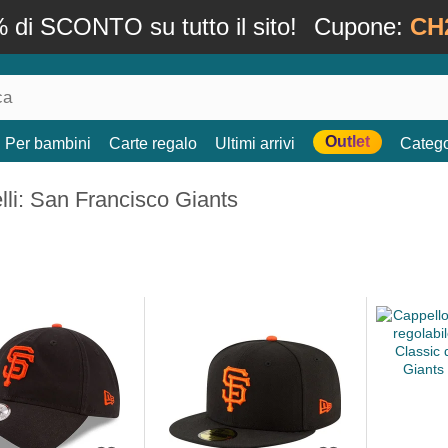
 di SCONTO su tutto il sito!
Cupone:
CH
Outlet
Per bambini
Carte regalo
Ultimi arrivi
Catego
li: San Francisco Giants