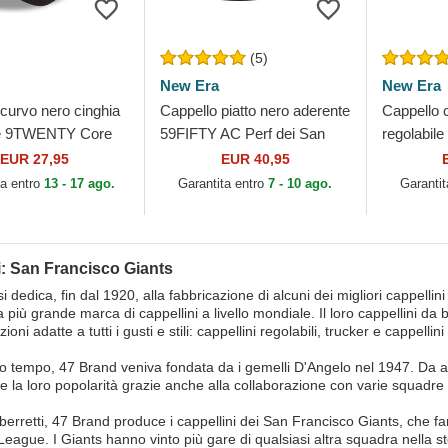
(5)
New Era
New Era
curvo nero cinghia
Cappello piatto nero aderente
Cappello 
le 9TWENTY Core
59FIFTY AC Perf dei San
regolabi
dei San Francisco
Francisco Giants MLB di
Classic d
EUR 27,95
EUR 40,95
LB di New Era
New Era
Giants ML
ta entro
13 - 17 ago.
Garantita entro
7 - 10 ago.
Garantit
i: San Francisco Giants
 dedica, fin dal 1920, alla fabbricazione di alcuni dei migliori cappelli
la più grande marca di cappellini a livello mondiale. Il loro cappellini 
ezioni adatte a tutti i gusti e stili: cappellini regolabili, trucker e cappel
so tempo, 47 Brand veniva fondata da i gemelli D'Angelo nel 1947. Da al
 la loro popolarità grazie anche alla collaborazione con varie squadre 
o berretti, 47 Brand produce i cappellini dei San Francisco Giants, che f
League. I Giants hanno vinto più gare di qualsiasi altra squadra nella st