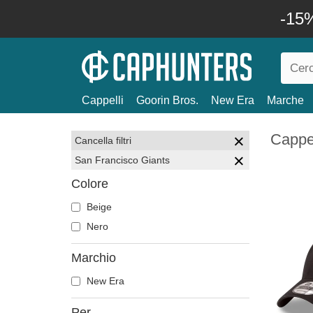
-15%
Cappelli
Goorin Bros.
New Era
Marche
Cappel
Cancella filtri
San Francisco Giants
Colore
Beige
Nero
Marchio
New Era
Per