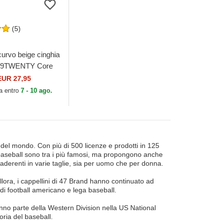
(5)
curvo beige cinghia
le 9TWENTY Core
ei San Francisco
EUR 27,95
B di New Era
a entro
7 - 10 ago.
ni del mondo. Con più di 500 licenze e prodotti in 125
da baseball sono tra i più famosi, ma propongono anche
lini aderenti in varie taglie, sia per uomo che per donna.
lora, i cappellini di 47 Brand hanno continuato ad
di football americano e lega baseball.
anno parte della Western Division nella US National
oria del baseball.