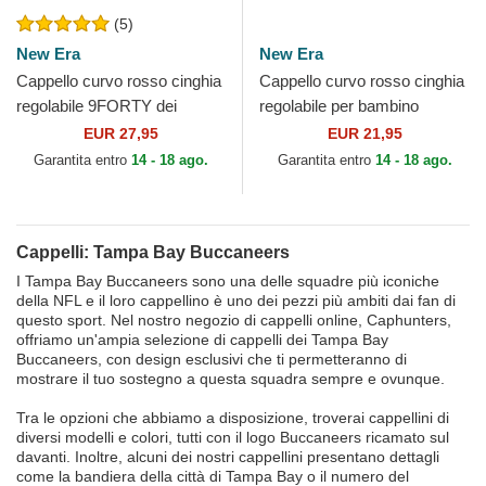
(5)
New Era
New Era
Cappello curvo rosso cinghia
Cappello curvo rosso cinghia
regolabile 9FORTY dei
regolabile per bambino
Tampa Bay Buccaneers NFL
9FORTY The League dei
EUR 27,95
EUR 21,95
di New Era
Tampa Bay Buccaneers...
Garantita entro
14 - 18 ago.
Garantita entro
14 - 18 ago.
Cappelli: Tampa Bay Buccaneers
I Tampa Bay Buccaneers sono una delle squadre più iconiche
della NFL e il loro cappellino è uno dei pezzi più ambiti dai fan di
questo sport. Nel nostro negozio di cappelli online, Caphunters,
offriamo un'ampia selezione di cappelli dei Tampa Bay
Buccaneers, con design esclusivi che ti permetteranno di
mostrare il tuo sostegno a questa squadra sempre e ovunque.
Tra le opzioni che abbiamo a disposizione, troverai cappellini di
diversi modelli e colori, tutti con il logo Buccaneers ricamato sul
davanti. Inoltre, alcuni dei nostri cappellini presentano dettagli
come la bandiera della città di Tampa Bay o il numero del