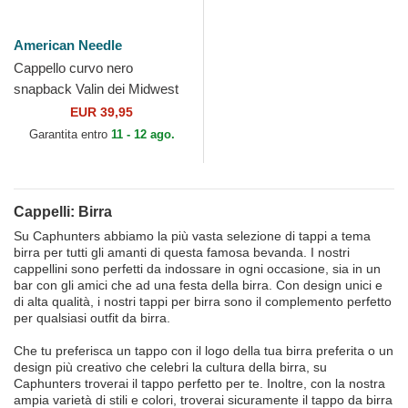
American Needle
Cappello curvo nero
snapback Valin dei Midwest
Social Club di American
EUR 39,95
Needle
Garantita entro
11 - 12 ago.
Cappelli: Birra
Su Caphunters abbiamo la più vasta selezione di tappi a tema
birra per tutti gli amanti di questa famosa bevanda. I nostri
cappellini sono perfetti da indossare in ogni occasione, sia in un
bar con gli amici che ad una festa della birra. Con design unici e
di alta qualità, i nostri tappi per birra sono il complemento perfetto
per qualsiasi outfit da birra.
Che tu preferisca un tappo con il logo della tua birra preferita o un
design più creativo che celebri la cultura della birra, su
Caphunters troverai il tappo perfetto per te. Inoltre, con la nostra
ampia varietà di stili e colori, troverai sicuramente il tappo da birra