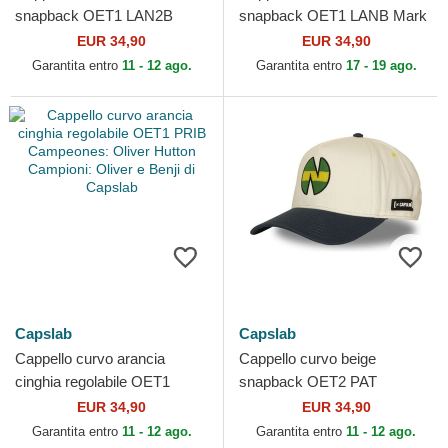
snapback OET1 LAN2B
snapback OET1 LANB Mark
Campeones: Holly Hutton
Lenders Campioni: Oliver e
EUR 34,90
EUR 34,90
Campioni: Oliver e Benji di...
Benji di Capslab
Garantita entro
11 - 12 ago.
Garantita entro
17 - 19 ago.
Capslab
Capslab
Cappello curvo arancia
Cappello curvo beige
cinghia regolabile OET1
snapback OET2 PAT
PRIB Campeones: Oliver
Campeones: Holly Hutton
EUR 34,90
EUR 34,90
Hutton Campioni: Oliver e...
Campioni: Oliver e Benji di
Garantita entro
11 - 12 ago.
Garantita entro
11 - 12 ago.