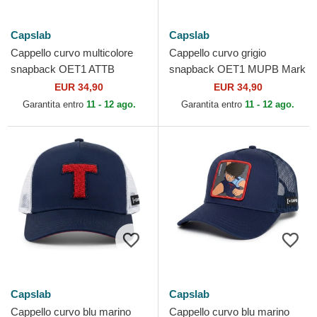
Capslab
Capslab
Cappello curvo multicolore
Cappello curvo grigio
snapback OET1 ATTB
snapback OET1 MUPB Mark
Campioni: Oliver e Benji di
Lenders Campioni: Oliver e
EUR 34,90
EUR 34,90
Capslab
Benji di Capslab
Garantita entro
11 - 12 ago.
Garantita entro
11 - 12 ago.
Capslab
Capslab
Cappello curvo blu marino
Cappello curvo blu marino