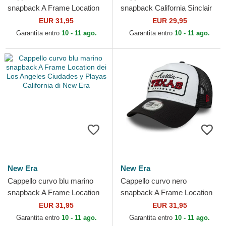
snapback A Frame Location
snapback California Sinclair
Patch dei Costa Brava di
di American Needle
EUR 31,95
EUR 29,95
New Era
Garantita entro
10 - 11 ago.
Garantita entro
10 - 11 ago.
New Era
New Era
Cappello curvo blu marino
Cappello curvo nero
snapback A Frame Location
snapback A Frame Location
dei Los Angeles Ciudades y
dei Austin Ciudades y Playas
EUR 31,95
EUR 31,95
Playas California...
Texas di New Era
Garantita entro
10 - 11 ago.
Garantita entro
10 - 11 ago.