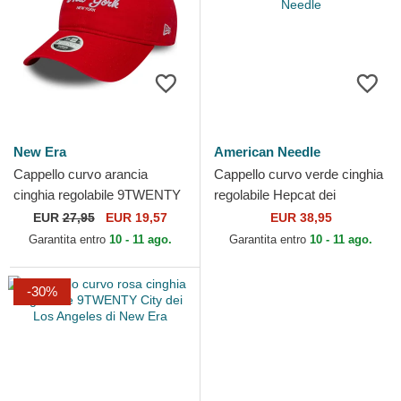
New Era
American Needle
Cappello curvo arancia
Cappello curvo verde cinghia
cinghia regolabile 9TWENTY
regolabile Hepcat dei
City dei New York di New Era
Huntington Beach di
EUR
27,95
EUR 19,57
EUR 38,95
American Needle
Garantita entro
10 - 11 ago.
Garantita entro
10 - 11 ago.
-30%