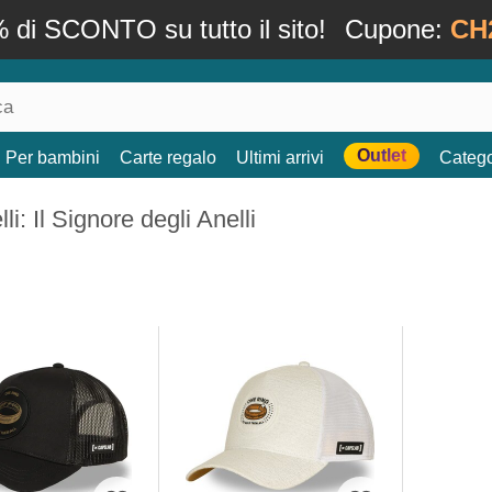
 di SCONTO su tutto il sito!
Cupone:
CH
Outlet
Per bambini
Carte regalo
Ultimi arrivi
Catego
li: Il Signore degli Anelli