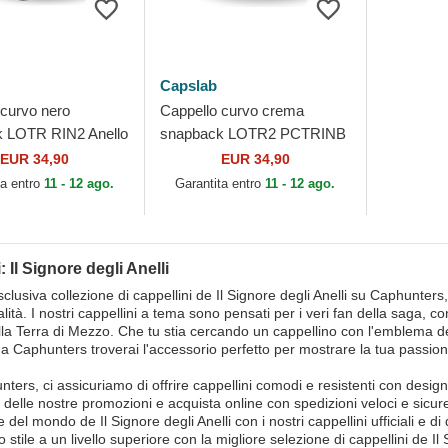
Capslab
 curvo nero
Cappello curvo crema
 LOTR RIN2 Anello
snapback LOTR2 PCTRINB
ignore degli Anelli di
Anello Unico Il Signore degli
EUR 34,90
EUR 34,90
Anelli di Capslab
ta entro
11 - 12 ago.
Garantita entro
11 - 12 ago.
: Il Signore degli Anelli
sclusiva collezione di cappellini de Il Signore degli Anelli su Caphunters,
alità. I nostri cappellini a tema sono pensati per i veri fan della saga, con
ella Terra di Mezzo. Che tu stia cercando un cappellino con l'emblema d
a Caphunters troverai l'accessorio perfetto per mostrare la tua passio
ters, ci assicuriamo di offrire cappellini comodi e resistenti con design
 delle nostre promozioni e acquista online con spedizioni veloci e sicure
e del mondo de Il Signore degli Anelli con i nostri cappellini ufficiali e d
uo stile a un livello superiore con la migliore selezione di cappellini de Il 