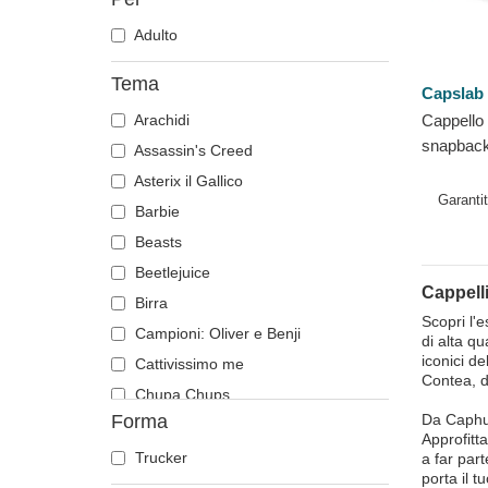
Adulto
Tema
Capslab
Arachidi
Cappello
snapback
Assassin's Creed
Unico Il S
Asterix il Gallico
Capslab
Garanti
Barbie
Beasts
Beetlejuice
Cappelli
Birra
Scopri l'e
Campioni: Oliver e Benji
di alta qu
iconici d
Cattivissimo me
Contea, d
Chupa Chups
Forma
Da Caphun
Città e Spiagge
Approfitta
Cocktail
Trucker
a far part
porta il t
DC Comics