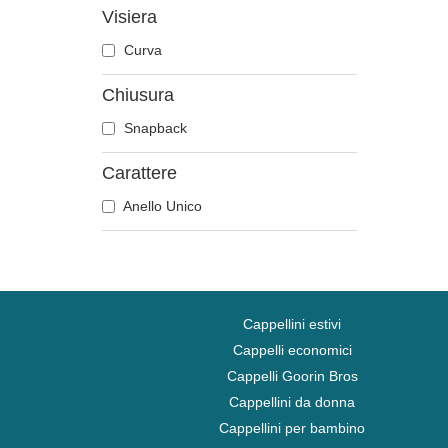
Visiera
Disney
Curva
Dragon Ball
Famous
Chiusura
Fast & Furious
Snapback
Gioco di Troni
Harry Potter
Carattere
Hip Hop Dogz
Anello Unico
I Puffi
Il Signore degli Anelli
Kung Fu Panda
Looney Tunes
Cappellini estivi
Lucky Luke
Cappelli economici
Motore
Cappelli Goorin Bros
Musica
Cappellini da donna
My Hero Academia
Cappellini per bambino
Naruto