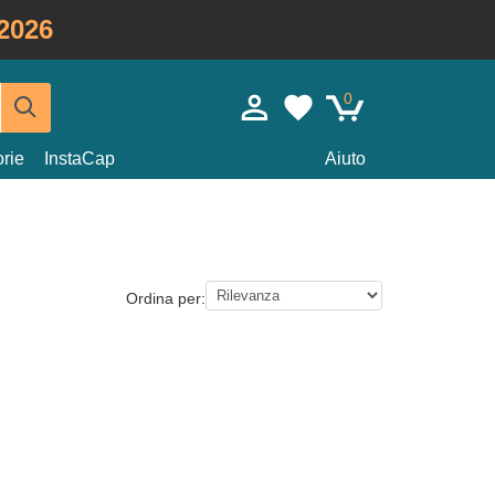
2026
0
rie
InstaCap
Aiuto
Ordina per: