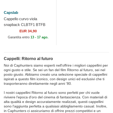
Capslab
Cappello curvo viola
snapback CLBTF1 BTFB
DMC DeLorean Ritorno al
EUR 34,90
futuro di Capslab
Garantita entro
13 - 17 ago.
Cappelli: Ritorno al futuro
Noi di Caphunters siamo esperti nell'offrire i migliori cappellini per
ogni gusto e stile. Se sei un fan del film Ritorno al futuro, sei nel
posto giusto. Abbiamo creato una selezione speciale di cappellini
ispirati a questo film iconico, con design unici ed esclusivi che ti
trasporteranno direttamente negli anni '80.
I nostri cappellini Ritorno al futuro sono perfetti per chi vuole
rivivere l'epoca d'oro del cinema di fantascienza. Con materiali di
alta qualità e design accuratamente realizzati, questi cappellini
sono l'aggiunta perfetta a qualsiasi abbigliamento casual. Inoltre,
in Caphunters ci assicuriamo di offrire prezzi competitivi e un