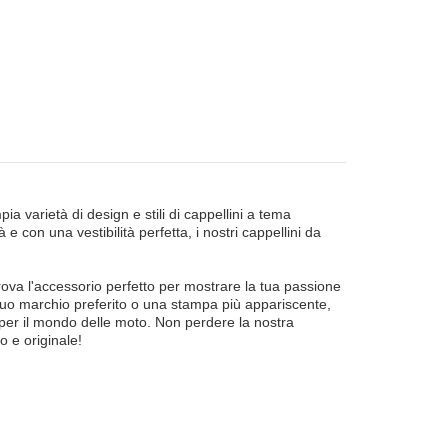
ia varietà di design e stili di cappellini a tema
 e con una vestibilità perfetta, i nostri cappellini da
rova l'accessorio perfetto per mostrare la tua passione
l tuo marchio preferito o una stampa più appariscente,
e per il mondo delle moto. Non perdere la nostra
o e originale!