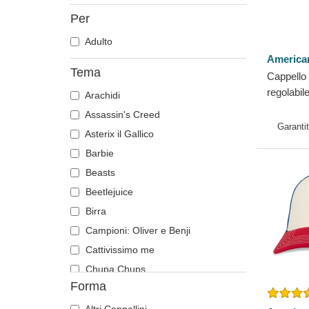
Per
Adulto
America
Tema
Cappello 
regolabil
Arachidi
Chevrole
Assassin's Creed
Needle
Garanti
Asterix il Gallico
Barbie
Beasts
Beetlejuice
Birra
Campioni: Oliver e Benji
Cattivissimo me
Chupa Chups
Forma
Città e Spiagge
Cocktail