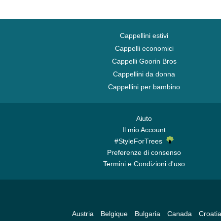
Naruto
NASA
Cappellini estivi
One Piece
Cappelli economici
Parchi Nazionali
Cappelli Goorin Bros
Rick e Morty
Cappellini da donna
Ritorno al futuro
Cappellini per bambino
Robot Grendizer
Scooby-Doo
Aiuto
Shrek
Il mio Account
SpongeBob
#StyleForTrees
Squalo
Preferenze di consenso
Termini e Condizioni d'uso
Stati e Paesi
Super Mario Bros.
Austria
Belgique
Bulgaria
Canada
Croati