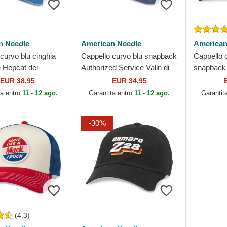
n Needle
American Needle
American
curvo blu cinghia
Cappello curvo blu snapback
Cappello 
e Hepcat dei
Authorized Service Valin di
snapback 
t 76 di American
American Needle
Speedway 
EUR 38,95
EUR 34,95
American
ta entro
11 - 12 ago.
Garantita entro
11 - 12 ago.
Garantit
-30%
(4.3)