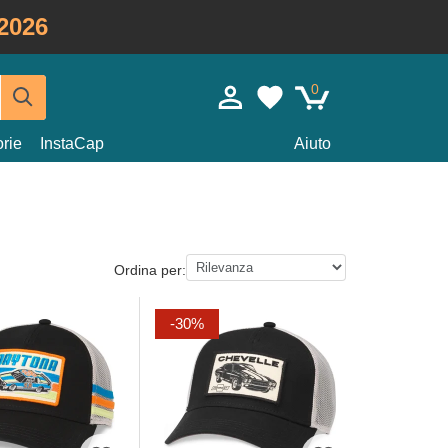
2026
0
rie
InstaCap
Aiuto
Ordina per:
-30%