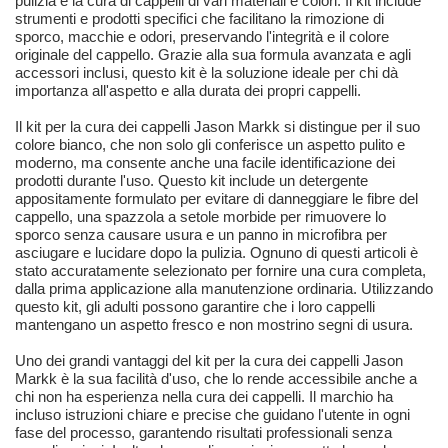
pulizia e la cura di cappelli di vari materiali e colori. Il kit include
strumenti e prodotti specifici che facilitano la rimozione di
sporco, macchie e odori, preservando l'integrità e il colore
originale del cappello. Grazie alla sua formula avanzata e agli
accessori inclusi, questo kit è la soluzione ideale per chi dà
importanza all'aspetto e alla durata dei propri cappelli.
Il kit per la cura dei cappelli Jason Markk si distingue per il suo
colore bianco, che non solo gli conferisce un aspetto pulito e
moderno, ma consente anche una facile identificazione dei
prodotti durante l'uso. Questo kit include un detergente
appositamente formulato per evitare di danneggiare le fibre del
cappello, una spazzola a setole morbide per rimuovere lo
sporco senza causare usura e un panno in microfibra per
asciugare e lucidare dopo la pulizia. Ognuno di questi articoli è
stato accuratamente selezionato per fornire una cura completa,
dalla prima applicazione alla manutenzione ordinaria. Utilizzando
questo kit, gli adulti possono garantire che i loro cappelli
mantengano un aspetto fresco e non mostrino segni di usura.
Uno dei grandi vantaggi del kit per la cura dei cappelli Jason
Markk è la sua facilità d'uso, che lo rende accessibile anche a
chi non ha esperienza nella cura dei cappelli. Il marchio ha
incluso istruzioni chiare e precise che guidano l'utente in ogni
fase del processo, garantendo risultati professionali senza