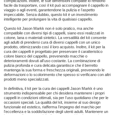
complicazioni. Inoltre, le sue dimensioni compatte lo rendono
facile da trasportare, così il kit può accompagnare il cappello in
viaggio o agli eventi, garantendone la pulizia e l'aspetto
impeccabile. Senza dubbio, questo kit è un investimento
intelligente per prolungare la vita di qualsiasi cappello.
Questo kit Jason Markk non è solo pratico, ma anche
compatibile con diversi tipi di cappelli, siano essi realizzati in
cotone, lana o materiali sintetici. La versatilità del kit consente
agli adulti di prendersi cura di diversi cappelli con un unico
prodotto, ottimizzando così il loro acquisto. Inoltre, il kit per la
cura dei cappelli è progettato per preservare il caratteristico
colore bianco del cappello, prevenendo macchie o
deterioramenti dovuti all'uso costante. La combinazione di
pulizia profonda e cura delicata garantisce che il berretto
mantenga la sua forma e freschezza originali, prevenendo le
deformazioni o lo scolorimento che spesso si verificano con altri
prodotti meno specializzati.
In definitiva, il kit per la cura dei cappelli Jason Markk è uno
strumento indispensabile per chi desidera mantenere i propri
cappelli in condizioni ottimali, sia per l'uso quotidiano che per le
occasioni speciali. La qualità del kit, insieme al suo design
funzionale ed estetico, riafferma l'impegno del marchio per
l'eccellenza e la soddisfazione degli utenti adulti. Mantenere un