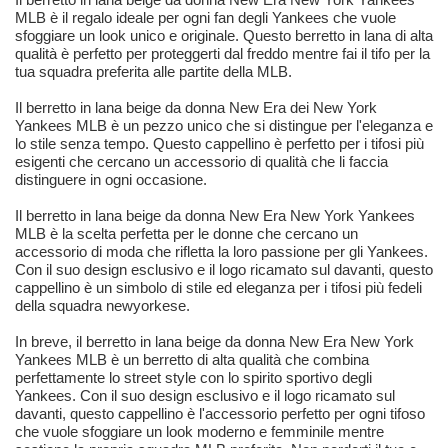
MLB è il regalo ideale per ogni fan degli Yankees che vuole
sfoggiare un look unico e originale. Questo berretto in lana di alta
qualità è perfetto per proteggerti dal freddo mentre fai il tifo per la
tua squadra preferita alle partite della MLB.
Il berretto in lana beige da donna New Era dei New York
Yankees MLB è un pezzo unico che si distingue per l'eleganza e
lo stile senza tempo. Questo cappellino è perfetto per i tifosi più
esigenti che cercano un accessorio di qualità che li faccia
distinguere in ogni occasione.
Il berretto in lana beige da donna New Era New York Yankees
MLB è la scelta perfetta per le donne che cercano un
accessorio di moda che rifletta la loro passione per gli Yankees.
Con il suo design esclusivo e il logo ricamato sul davanti, questo
cappellino è un simbolo di stile ed eleganza per i tifosi più fedeli
della squadra newyorkese.
In breve, il berretto in lana beige da donna New Era New York
Yankees MLB è un berretto di alta qualità che combina
perfettamente lo street style con lo spirito sportivo degli
Yankees. Con il suo design esclusivo e il logo ricamato sul
davanti, questo cappellino è l'accessorio perfetto per ogni tifoso
che vuole sfoggiare un look moderno e femminile mentre