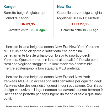
Kangol
New Era
Berretto beige Anglobasque
Cappello curvo beige cinghia
Camel di Kangol
regolabile 9FORTY Metallic
dei New York Yankees MLB
EUR 69,95
EUR 27,95
di New Era
Garantita entro
10 - 11 ago.
Garantita entro
10 - 11 ago.
Il berretto in lana beige da donna New Era New York Yankees
MLB è un capo elegante e sofisticato che combina
perfettamente lo stile urbano con lo spirito sportivo degli
Yankees. Questo berretto in lana di alta qualità è l'ideale per i
tifosi che vogliono sfoggiare un look moderno e femminile
mentre sostengono la loro squadra MLB preferita.
Il berretto in lana beige da donna New Era dei New York
Yankees MLB è un accessorio indispensabile per ogni fan degli
Yankees che desidera distinguersi in ogni occasione. Con il suo
design esclusivo e il logo ricamato sul davanti, questo berretto è
l'accessorio perfetto per aggiungere un tocco di stile a qualsiasi
outfit.
Il berretto in lana beige da donna New Era New York Yankees