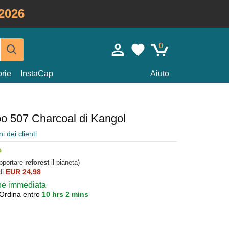
2026
0
rie
InstaCap
Aiuto
oo 507 Charcoal di Kangol
i dei clienti
upportare
reforest
il pianeta)
di
EUR 24,98
one immediata
Ordina entro
10 hrs 2 mins