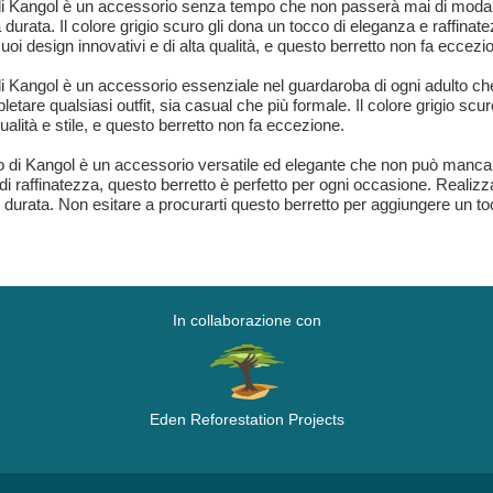
i Kangol è un accessorio senza tempo che non passerà mai di moda. Re
urata. Il colore grigio scuro gli dona un tocco di eleganza e raffinate
uoi design innovativi e di alta qualità, e questo berretto non fa eccezi
 Kangol è un accessorio essenziale nel guardaroba di ogni adulto che 
letare qualsiasi outfit, sia casual che più formale. Il colore grigio sc
alità e stile, e questo berretto non fa eccezione.
di Kangol è un accessorio versatile ed elegante che non può mancar
 raffinatezza, questo berretto è perfetto per ogni occasione. Realizzato 
rata. Non esitare a procurarti questo berretto per aggiungere un tocco 
In collaborazione con
Eden Reforestation Projects