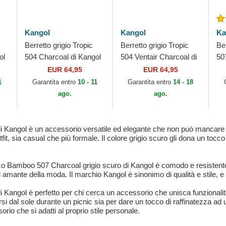
Kangol
Kangol
Ka
Berretto grigio Tropic
Berretto grigio Tropic
Be
ol
504 Charcoal di Kangol
504 Ventair Charcoal di
50
Kangol
EUR 64,95
EUR 64,95
1
Garantita entro
10 - 11
Garantita entro
14 - 18
ago.
ago.
i Kangol è un accessorio versatile ed elegante che non può mancare n
it, sia casual che più formale. Il colore grigio scuro gli dona un tocco 
 basco Bamboo 507 Charcoal grigio scuro di Kangol è comodo e resistent
mante della moda. Il marchio Kangol è sinonimo di qualità e stile, e
 Kangol è perfetto per chi cerca un accessorio che unisca funzionalità
i dal sole durante un picnic sia per dare un tocco di raffinatezza ad un 
orio che si adatti al proprio stile personale.