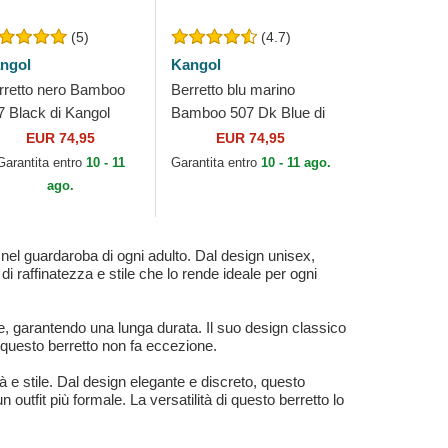
(5)
(4.7)
ngol
Kangol
rretto nero Bamboo
Berretto blu marino
7 Black di Kangol
Bamboo 507 Dk Blue di
Kangol
EUR 74,95
EUR 74,95
Garantita entro
10 - 11
Garantita entro
10 - 11 ago.
ago.
el guardaroba di ogni adulto. Dal design unisex,
di raffinatezza e stile che lo rende ideale per ogni
e, garantendo una lunga durata. Il suo design classico
 questo berretto non fa eccezione.
 e stile. Dal design elegante e discreto, questo
outfit più formale. La versatilità di questo berretto lo