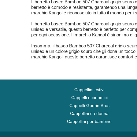
Il berretto basco Bamboo 507 Charcoal grigio scuro d
berretto è comodo e resistente, garantendo una lunga d
marchio Kangol è riconosciuto in tutto il mondo per i s
Il berretto basco Bamboo 507 Charcoal grigio scuro di
unisex e versatile, questo berretto è perfetto per comp
per ogni occasione. Il marchio Kangol è sinonimo di qu
Insomma, il basco Bamboo 507 Charcoal grigio scuro 
unisex e un colore grigio scuro che gli dona un tocco di
marchio Kangol, questo berretto garantisce comfort e du
Cappellini estivi
Cappelli economici
Cappelli Goorin Bros
Cappellini da donna
Cappellini per bambino