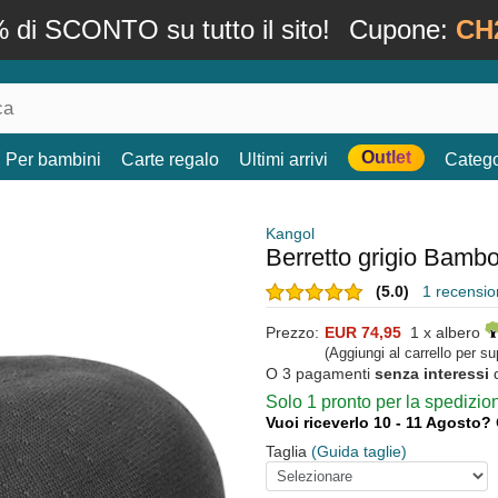
 di SCONTO su tutto il sito!
Cupone:
CH
Outlet
Per bambini
Carte regalo
Ultimi arrivi
Catego
Kangol
Berretto grigio Bamb
(5.0)
1 recension
Prezzo:
EUR 74,95
1 x albero
(Aggiungi al carrello per s
O 3 pagamenti
senza interessi
Solo 1 pronto per la spedizi
Vuoi riceverlo 10 - 11 Agosto?
Taglia
(Guida taglie)