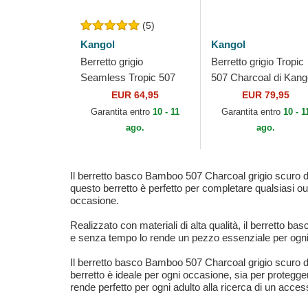
(5)
Kangol
Kangol
Berretto grigio
Berretto grigio Tropic
Seamless Tropic 507
507 Charcoal di Kang
Charcoal di Kangol
EUR 64,95
EUR 79,95
Garantita entro
10 - 11
Garantita entro
10 - 1
ago.
ago.
Il berretto basco Bamboo 507 Charcoal grigio scuro d
questo berretto è perfetto per completare qualsiasi outf
occasione.
Realizzato con materiali di alta qualità, il berretto
e senza tempo lo rende un pezzo essenziale per ogni a
Il berretto basco Bamboo 507 Charcoal grigio scuro di
berretto è ideale per ogni occasione, sia per proteggers
rende perfetto per ogni adulto alla ricerca di un access