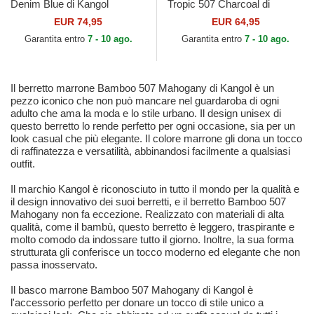
Denim Blue di Kangol
Tropic 507 Charcoal di
Kangol
EUR 74,95
EUR 64,95
Garantita entro
7 - 10 ago.
Garantita entro
7 - 10 ago.
Il berretto marrone Bamboo 507 Mahogany di Kangol è un
pezzo iconico che non può mancare nel guardaroba di ogni
adulto che ama la moda e lo stile urbano. Il design unisex di
questo berretto lo rende perfetto per ogni occasione, sia per un
look casual che più elegante. Il colore marrone gli dona un tocco
di raffinatezza e versatilità, abbinandosi facilmente a qualsiasi
outfit.
Il marchio Kangol è riconosciuto in tutto il mondo per la qualità e
il design innovativo dei suoi berretti, e il berretto Bamboo 507
Mahogany non fa eccezione. Realizzato con materiali di alta
qualità, come il bambù, questo berretto è leggero, traspirante e
molto comodo da indossare tutto il giorno. Inoltre, la sua forma
strutturata gli conferisce un tocco moderno ed elegante che non
passa inosservato.
Il basco marrone Bamboo 507 Mahogany di Kangol è
l'accessorio perfetto per donare un tocco di stile unico a