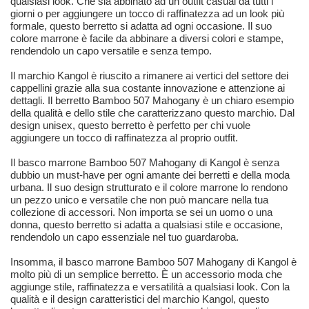
qualsiasi look. Che sia abbinato ad un outfit casual da tutti i
giorni o per aggiungere un tocco di raffinatezza ad un look più
formale, questo berretto si adatta ad ogni occasione. Il suo
colore marrone è facile da abbinare a diversi colori e stampe,
rendendolo un capo versatile e senza tempo.
Il marchio Kangol è riuscito a rimanere ai vertici del settore dei
cappellini grazie alla sua costante innovazione e attenzione ai
dettagli. Il berretto Bamboo 507 Mahogany è un chiaro esempio
della qualità e dello stile che caratterizzano questo marchio. Dal
design unisex, questo berretto è perfetto per chi vuole
aggiungere un tocco di raffinatezza al proprio outfit.
Il basco marrone Bamboo 507 Mahogany di Kangol è senza
dubbio un must-have per ogni amante dei berretti e della moda
urbana. Il suo design strutturato e il colore marrone lo rendono
un pezzo unico e versatile che non può mancare nella tua
collezione di accessori. Non importa se sei un uomo o una
donna, questo berretto si adatta a qualsiasi stile e occasione,
rendendolo un capo essenziale nel tuo guardaroba.
Insomma, il basco marrone Bamboo 507 Mahogany di Kangol è
molto più di un semplice berretto. È un accessorio moda che
aggiunge stile, raffinatezza e versatilità a qualsiasi look. Con la
qualità e il design caratteristici del marchio Kangol, questo