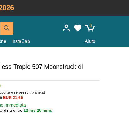
2026
0
rie
InstaCap
Aiuto
less Tropic 507 Moonstruck di
upportare
reforest
il pianeta)
di
EUR 21,65
one immediata
Ordina entro
12 hrs 20 mins