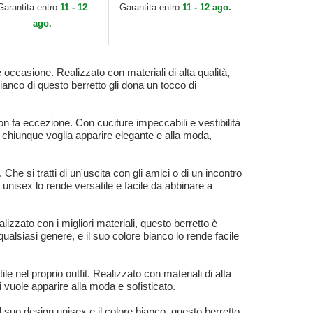
Garantita entro
11 - 12
Garantita entro
11 - 12 ago.
ago.
occasione. Realizzato con materiali di alta qualità,
ianco di questo berretto gli dona un tocco di
on fa eccezione. Con cuciture impeccabili e vestibilità
 chiunque voglia apparire elegante e alla moda,
e si tratti di un'uscita con gli amici o di un incontro
n unisex lo rende versatile e facile da abbinare a
izzato con i migliori materiali, questo berretto è
qualsiasi genere, e il suo colore bianco lo rende facile
 nel proprio outfit. Realizzato con materiali di alta
 vuole apparire alla moda e sofisticato.
 suo design unisex e il colore bianco, questo berretto