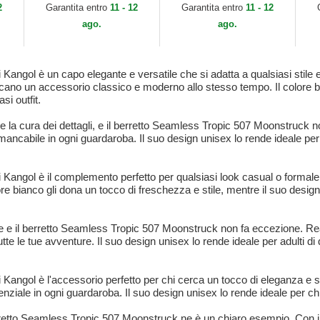
2
Garantita entro
11 - 12
Garantita entro
11 - 12
ago.
ago.
angol è un capo elegante e versatile che si adatta a qualsiasi stile e 
ercano un accessorio classico e moderno allo stesso tempo. Il colore b
si outfit.
 e la cura dei dettagli, e il berretto Seamless Tropic 507 Moonstruck n
ancabile in ogni guardaroba. Il suo design unisex lo rende ideale per
angol è il complemento perfetto per qualsiasi look casual o formale. Ch
lore bianco gli dona un tocco di freschezza e stile, mentre il suo desig
ile e il berretto Seamless Tropic 507 Moonstruck non fa eccezione. Real
te le tue avventure. Il suo design unisex lo rende ideale per adulti di 
ngol è l'accessorio perfetto per chi cerca un tocco di eleganza e stile
ziale in ogni guardaroba. Il suo design unisex lo rende ideale per chi
berretto Seamless Tropic 507 Moonstruck ne è un chiaro esempio. Con il