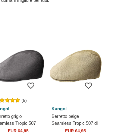
 domani migliore per tutti.
(5)
ngol
Kangol
retto grigio
Berretto beige
amless Tropic 507
Seamless Tropic 507 di
arcoal di Kangol
Kangol
EUR 64,95
EUR 64,95