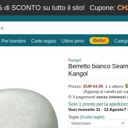
 di SCONTO su tutto il sito!
Cupone:
CH
Outlet
Per bambini
Carte regalo
Ultimi arrivi
Catego
Kangol
Berretto bianco Seam
Kangol
Prezzo:
EUR 64,95
1 x albero
(Aggiungi al carrello per s
O 3 pagamenti
senza interessi
Solo 1 pronto per la spedizi
Vuoi riceverlo 11 - 12 Agosto?
Taglia
(Guida taglie)