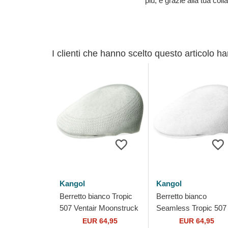
più, e grazie alla tua col
I clienti che hanno scelto questo articolo h
Kangol
Kangol
Berretto bianco Tropic
Berretto bianco
507 Ventair Moonstruck
Seamless Tropic 507
di Kangol
White di Kangol
EUR 64,95
EUR 64,95