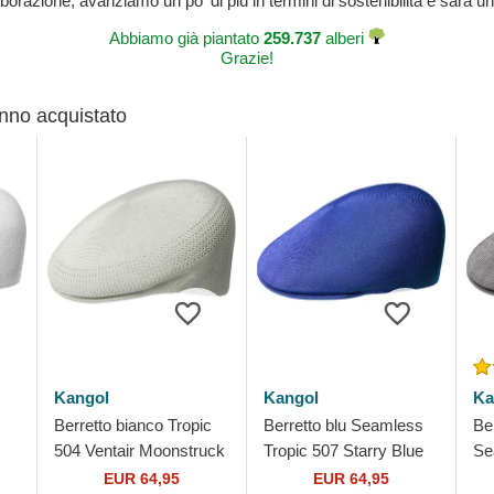
laborazione, avanziamo un po' di più in termini di sostenibilità e sarà un
Abbiamo già piantato
259.737
alberi
Grazie!
anno acquistato
Kangol
Kangol
Ka
Berretto bianco Tropic
Berretto blu Seamless
Ber
504 Ventair Moonstruck
Tropic 507 Starry Blue
Se
di Kangol
di Kangol
Ch
EUR 64,95
EUR 64,95