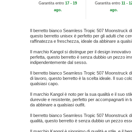
Garantita entro
17 - 19
Garantita entro
11 - 1
ago.
ago.
Il berretto bianco Seamless Tropic 507 Moonstruck di K
questo berretto unisex è perfetto per gli adulti che c
raffinatezza e freschezza, ideale da abbinare a qualsia
Il marchio Kangol si distingue per il design innovativo
perfetta, questo berretto è senza dubbio un pezzo imm
indipendentemente dal sesso.
Il berretto bianco Seamless Tropic 507 Moonstruck di K
di lavoro, questo berretto è la scelta ideale. Il suo co
qualsiasi capo.
Il marchio Kangol è noto per la sua qualità e il suo st
durevole e resistente, perfetto per accompagnarti in tut
da abbinare a qualsiasi outfit.
Il berretto bianco Seamless Tropic 507 Moonstruck di Ka
qualità, questo berretto è senza dubbio un pezzo essen
Il marchio Kangol è sinonimo di qualità e stile, e il 