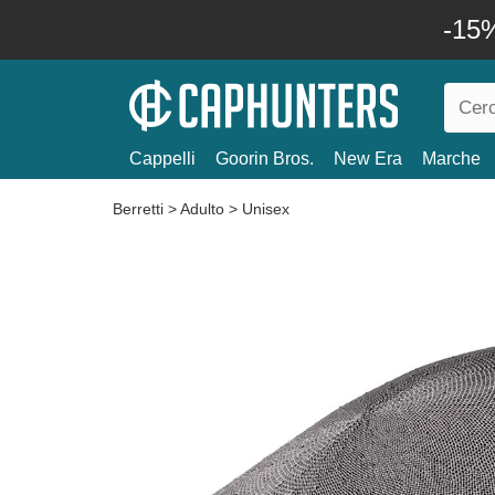
-15%
Cappelli
Goorin Bros.
New Era
Marche
Berretti
>
Adulto
>
Unisex