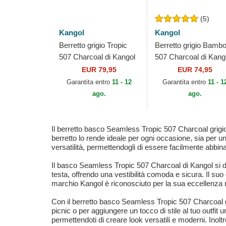
(5)
Kangol
Kangol
Berretto grigio Tropic
Berretto grigio Bamb
507 Charcoal di Kangol
507 Charcoal di Kang
EUR 79,95
EUR 74,95
Garantita entro
11 - 12
Garantita entro
11 - 1
ago.
ago.
Il berretto basco Seamless Tropic 507 Charcoal grigio s
berretto lo rende ideale per ogni occasione, sia per un
versatilità, permettendogli di essere facilmente abbina
Il basco Seamless Tropic 507 Charcoal di Kangol si dis
testa, offrendo una vestibilità comoda e sicura. Il suo
marchio Kangol è riconosciuto per la sua eccellenza ne
Con il berretto basco Seamless Tropic 507 Charcoal gri
picnic o per aggiungere un tocco di stile al tuo outfit 
permettendoti di creare look versatili e moderni. Inol