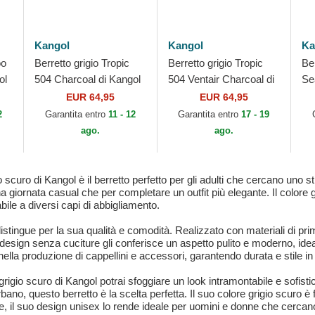
Kangol
Kangol
Ka
oo
Berretto grigio Tropic
Berretto grigio Tropic
Be
ol
504 Charcoal di Kangol
504 Ventair Charcoal di
Se
Kangol
Mo
EUR 64,95
EUR 64,95
2
Garantita entro
11 - 12
Garantita entro
17 - 19
ago.
ago.
curo di Kangol è il berretto perfetto per gli adulti che cercano uno sti
a giornata casual che per completare un outfit più elegante. Il colore g
bile a diversi capi di abbigliamento.
tingue per la sua qualità e comodità. Realizzato con materiali di prim
 design senza cuciture gli conferisce un aspetto pulito e moderno, idea
lla produzione di cappellini e accessori, garantendo durata e stile in
gio scuro di Kangol potrai sfoggiare un look intramontabile e sofistic
urbano, questo berretto è la scelta perfetta. Il suo colore grigio scuro è
tre, il suo design unisex lo rende ideale per uomini e donne che cerca