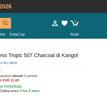
2026
0
rie
InstaCap
Aiuto
ess Tropic 507 Charcoal di Kangol
i dei clienti
upportare
reforest
il pianeta)
di
EUR 21,65
one immediata
Ordina entro
3 hrs 3 mins