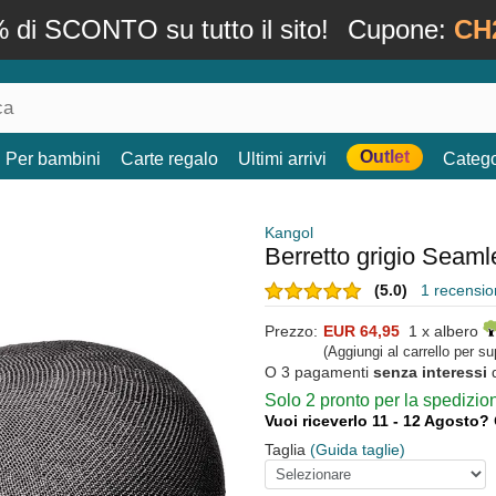
 di SCONTO su tutto il sito!
Cupone:
CH
Outlet
Per bambini
Carte regalo
Ultimi arrivi
Catego
Kangol
Berretto grigio Seaml
(5.0)
1 recension
Prezzo:
EUR 64,95
1 x albero
(Aggiungi al carrello per s
O 3 pagamenti
senza interessi
Solo 2 pronto per la spedizi
Vuoi riceverlo 11 - 12 Agosto?
Taglia
(Guida taglie)