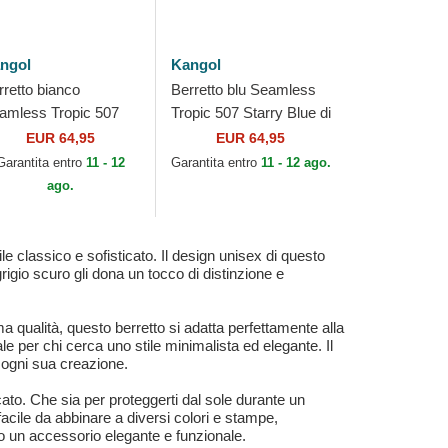
ngol
Kangol
rretto bianco
Berretto blu Seamless
amless Tropic 507
Tropic 507 Starry Blue di
onstruck di Kangol
Kangol
EUR 64,95
EUR 64,95
Garantita entro
11 - 12
Garantita entro
11 - 12 ago.
ago.
le classico e sofisticato. Il design unisex di questo
rigio scuro gli dona un tocco di distinzione e
a qualità, questo berretto si adatta perfettamente alla
le per chi cerca uno stile minimalista ed elegante. Il
 ogni sua creazione.
ato. Che sia per proteggerti dal sole durante un
 facile da abbinare a diversi colori e stampe,
no un accessorio elegante e funzionale.