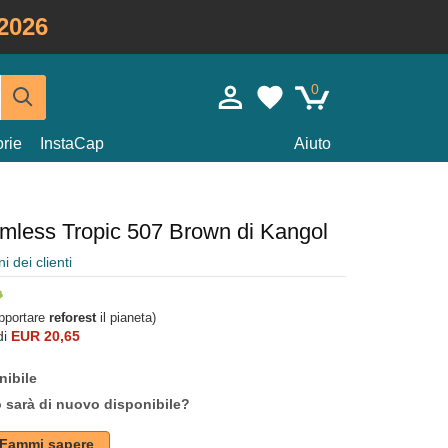
2026
0
rie
InstaCap
Aiuto
mless Tropic 507 Brown di Kangol
i dei clienti
upportare
reforest
il pianeta)
di
EUR 20,65
nibile
o sarà di nuovo disponibile?
Fammi sapere