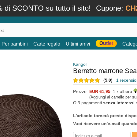
 di SCONTO su tutto il sito!
Cupone:
CH
Outlet
Per bambini
Carte regalo
Ultimi arrivi
Catego
Kangol
Berretto marrone Sea
(5.0)
1 recension
Prezzo:
EUR 61,95
1 x albero
(Aggiungi al carrello per s
O 3 pagamenti
senza interessi
L'articolo tornerà presto dispo
Vuoi ricevere un'e-mail quand