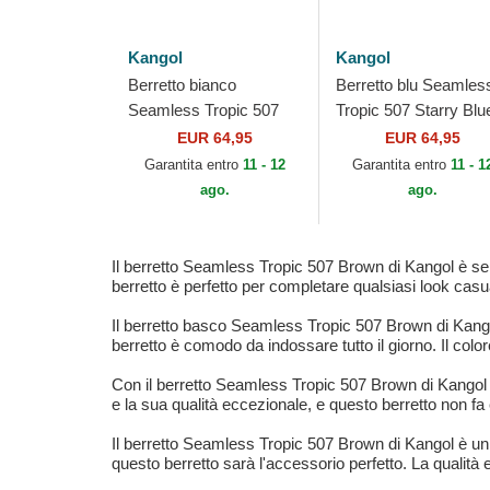
Kangol
Kangol
Berretto bianco
Berretto blu Seamles
Seamless Tropic 507
Tropic 507 Starry Blu
Moonstruck di Kangol
di Kangol
EUR 64,95
EUR 64,95
Garantita entro
11 - 12
Garantita entro
11 - 1
ago.
ago.
Il berretto Seamless Tropic 507 Brown di Kangol è se
berretto è perfetto per completare qualsiasi look ca
Il berretto basco Seamless Tropic 507 Brown di Kangol
berretto è comodo da indossare tutto il giorno. Il col
Con il berretto Seamless Tropic 507 Brown di Kangol 
e la sua qualità eccezionale, e questo berretto non f
Il berretto Seamless Tropic 507 Brown di Kangol è un ca
questo berretto sarà l'accessorio perfetto. La qualità e l