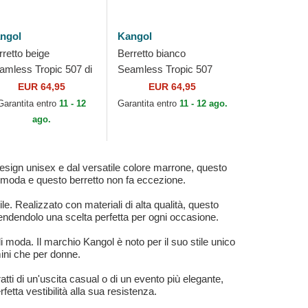
ngol
Kangol
rretto beige
Berretto bianco
amless Tropic 507 di
Seamless Tropic 507
ngol
White di Kangol
EUR 64,95
EUR 64,95
Garantita entro
11 - 12
Garantita entro
11 - 12 ago.
ago.
esign unisex e dal versatile colore marrone, questo
a moda e questo berretto non fa eccezione.
. Realizzato con materiali di alta qualità, questo
rendendolo una scelta perfetta per ogni occasione.
oda. Il marchio Kangol è noto per il suo stile unico
mini che per donne.
tti di un'uscita casual o di un evento più elegante,
rfetta vestibilità alla sua resistenza.