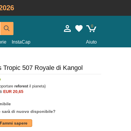
2026
0
rie
InstaCap
Aiuto
s Tropic 507 Royale di Kangol
upportare
reforest
il pianeta)
di
EUR 20,65
nibile
o sarà di nuovo disponibile?
Fammi sapere