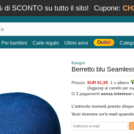
 di SCONTO su tutto il sito!
Cupone:
CH
Outlet
Per bambini
Carte regalo
Ultimi arrivi
Catego
Kangol
Berretto blu Seamles
Prezzo:
EUR 61,95
1 x albero
(Aggiungi al carrello per s
O 3 pagamenti
senza interessi
L'articolo tornerà presto dispo
Vuoi ricevere un'e-mail quand