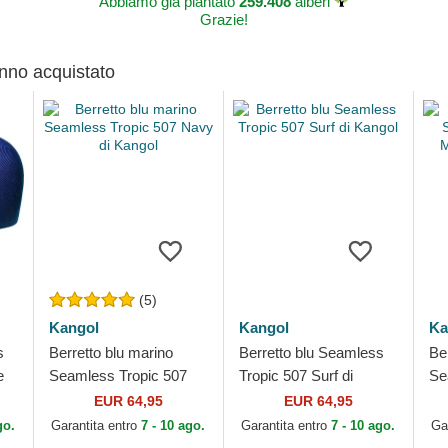
Abbiamo già piantato
259.408
alberi
Grazie!
anno acquistato
(5)
Kangol
Kangol
Ka
s
Berretto blu marino
Berretto blu Seamless
Be
e
Seamless Tropic 507
Tropic 507 Surf di
Se
Navy di Kangol
Kangol
Mo
EUR 64,95
EUR 64,95
go.
Garantita entro
7 - 10 ago.
Garantita entro
7 - 10 ago.
Ga