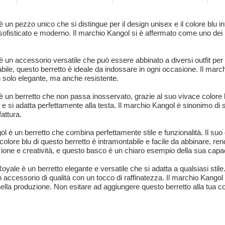
un pezzo unico che si distingue per il design unisex e il colore blu in
le sofisticato e moderno. Il marchio Kangol si è affermato come uno de
è un accessorio versatile che può essere abbinato a diversi outfit per
bile, questo berretto è ideale da indossare in ogni occasione. Il march
n solo elegante, ma anche resistente.
è un berretto che non passa inosservato, grazie al suo vivace colore 
e si adatta perfettamente alla testa. Il marchio Kangol è sinonimo di 
attura.
l è un berretto che combina perfettamente stile e funzionalità. Il suo
Il colore blu di questo berretto è intramontabile e facile da abbinare,
zione e creatività, e questo basco è un chiaro esempio della sua capac
yale è un berretto elegante e versatile che si adatta a qualsiasi stile.
un accessorio di qualità con un tocco di raffinatezza. Il marchio Kango
lla produzione. Non esitare ad aggiungere questo berretto alla tua col