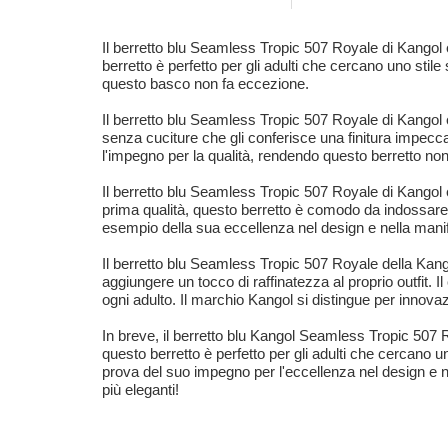
Il berretto blu Seamless Tropic 507 Royale di Kangol è 
berretto è perfetto per gli adulti che cercano uno sti
questo basco non fa eccezione.
Il berretto blu Seamless Tropic 507 Royale di Kangol 
senza cuciture che gli conferisce una finitura impecca
l'impegno per la qualità, rendendo questo berretto no
Il berretto blu Seamless Tropic 507 Royale di Kangol 
prima qualità, questo berretto è comodo da indossare 
esempio della sua eccellenza nel design e nella manif
Il berretto blu Seamless Tropic 507 Royale della Kango
aggiungere un tocco di raffinatezza al proprio outfit. 
ogni adulto. Il marchio Kangol si distingue per innova
In breve, il berretto blu Kangol Seamless Tropic 507 Ro
questo berretto è perfetto per gli adulti che cercano 
prova del suo impegno per l'eccellenza nel design e ne
più eleganti!