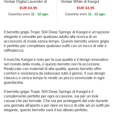
Ventair Digital Lavender di
Ventair White di Kangol
Kangol
EUR 64,95
EUR 64,95
Garantita entro
11 - 12 ago.
Garantita entro
11 - 12 ago.
Il berretto grigio Tropic 504 Deep Springs di Kangol è un'opzione
elegante e versatile per qualsiasi adulto alla ricerca di un
accessorio di moda senza tempo. Questo berretto unisex grigio
è perfetto per completare qualsiasi outfit con un tocco di stile e
raffinatezza.
Il marchio Kangol è noto per la sua qualità e il design innovativo
nel mondo della moda, e questo berretto non fa eccezione.
Realizzato con materiali di alta qualità, questo berretto offre
comfort e resistenza da indossare tutto il giorno. Il suo design
classico e senza tempo lo rende un pezzo essenziale in ogni
guardaroba.
Il berretto grigio Tropic 504 Deep Springs di Kangol è il
complemento perfetto per ogni occasione, sia per un look
casual che più formale. Che sia per proteggerti dal sole durante
una giornata all'aperto o per dare un tocco di stile ad un outfit più
elegante, questo berretto sarà il tuo alleato perfetto.