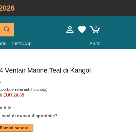
2026
0
rie
InstaCap
Aiuto
04 Ventair Marine Teal di Kangol
upportare
reforest
il pianeta)
di
EUR 20,65
nibile
o sarà di nuovo disponibile?
Fammi sapere