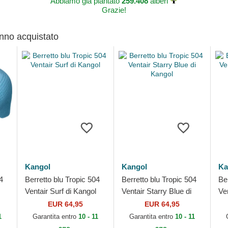
Abbiamo già piantato
259.408
alberi
Grazie!
anno acquistato
Kangol
Kangol
Ka
4
Berretto blu Tropic 504
Berretto blu Tropic 504
Be
Ventair Surf di Kangol
Ventair Starry Blue di
Ven
Kangol
EUR 64,95
EUR 64,95
1
Garantita entro
10 - 11
Garantita entro
10 - 11