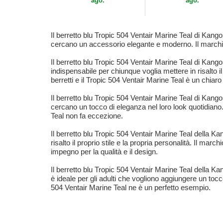
ago.
ago.
Il berretto blu Tropic 504 Ventair Marine Teal di Kangol
cercano un accessorio elegante e moderno. Il marchio K
Il berretto blu Tropic 504 Ventair Marine Teal di Kang
indispensabile per chiunque voglia mettere in risalto il
berretti e il Tropic 504 Ventair Marine Teal è un chia
Il berretto blu Tropic 504 Ventair Marine Teal di Kango
cercano un tocco di eleganza nel loro look quotidiano. I
Teal non fa eccezione.
Il berretto blu Tropic 504 Ventair Marine Teal della Kan
risalto il proprio stile e la propria personalità. Il m
impegno per la qualità e il design.
Il berretto blu Tropic 504 Ventair Marine Teal della 
è ideale per gli adulti che vogliono aggiungere un tocco 
504 Ventair Marine Teal ne è un perfetto esempio.