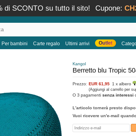
 di SCONTO su tutto il sito!
Cupone:
CH
Outlet
Per bambini
Carte regalo
Ultimi arrivi
Catego
Kangol
Berretto blu Tropic 5
Prezzo:
EUR 61,95
1 x albero
(Aggiungi al carrello per s
O 3 pagamenti
senza interessi
L'articolo tornerà presto dispo
Vuoi ricevere un'e-mail quand