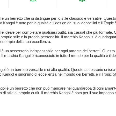
ago.
ago.
 è un berretto che si distingue per lo stile classico e versatile. Questo 
angol è noto per la qualità e il design dei suoi cappellini e il Tropi
ol è ideale per completare qualsiasi outfit, sia casual che più formale
 proprio stile e la propria personalità. Il marchio Kangol si è guadagnat
ro esempio della sua eccellenza.
l è un accessorio indispensabile per ogni amante dei berretti. Questo be
l marchio Kangol è riconosciuto in tutto il mondo per la qualità e il de
gol è un berretto versatile e di alta qualità. Questo accessorio unisex i
archio Kangol è sinonimo di eccellenza nel mondo dei berretti, e il Tropi
Kangol è un berretto che non può mancare nel guardaroba di ogni amante
di stile al proprio outfit. Il marchio Kangol è noto per il suo impegno ne