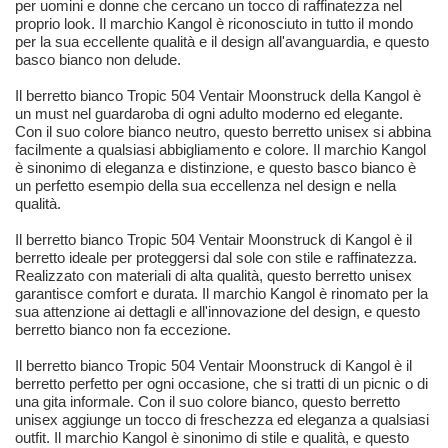
per uomini e donne che cercano un tocco di raffinatezza nel
proprio look. Il marchio Kangol è riconosciuto in tutto il mondo
per la sua eccellente qualità e il design all'avanguardia, e questo
basco bianco non delude.
Il berretto bianco Tropic 504 Ventair Moonstruck della Kangol è
un must nel guardaroba di ogni adulto moderno ed elegante.
Con il suo colore bianco neutro, questo berretto unisex si abbina
facilmente a qualsiasi abbigliamento e colore. Il marchio Kangol
è sinonimo di eleganza e distinzione, e questo basco bianco è
un perfetto esempio della sua eccellenza nel design e nella
qualità.
Il berretto bianco Tropic 504 Ventair Moonstruck di Kangol è il
berretto ideale per proteggersi dal sole con stile e raffinatezza.
Realizzato con materiali di alta qualità, questo berretto unisex
garantisce comfort e durata. Il marchio Kangol è rinomato per la
sua attenzione ai dettagli e all'innovazione del design, e questo
berretto bianco non fa eccezione.
Il berretto bianco Tropic 504 Ventair Moonstruck di Kangol è il
berretto perfetto per ogni occasione, che si tratti di un picnic o di
una gita informale. Con il suo colore bianco, questo berretto
unisex aggiunge un tocco di freschezza ed eleganza a qualsiasi
outfit. Il marchio Kangol è sinonimo di stile e qualità, e questo