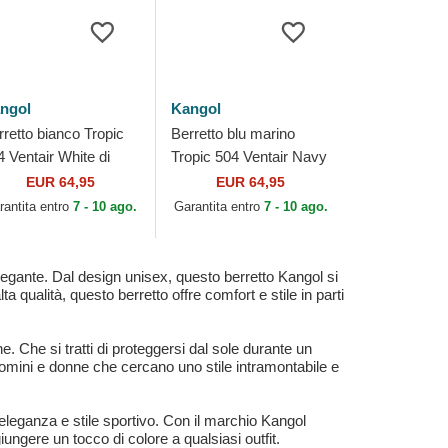
ngol
Kangol
rretto bianco Tropic
Berretto blu marino
4 Ventair White di
Tropic 504 Ventair Navy
ngol
di Kangol
EUR 64,95
EUR 64,95
rantita entro
7 - 10 ago.
Garantita entro
7 - 10 ago.
elegante. Dal design unisex, questo berretto Kangol si
 qualità, questo berretto offre comfort e stile in parti
 Che si tratti di proteggersi dal sole durante un
 uomini e donne che cercano uno stile intramontabile e
eleganza e stile sportivo. Con il marchio Kangol
iungere un tocco di colore a qualsiasi outfit.