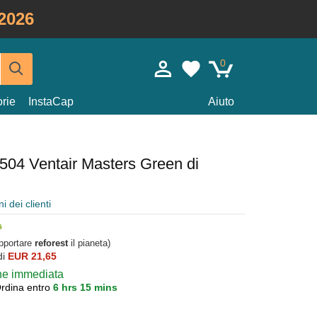
2026
0
rie
InstaCap
Aiuto
 504 Ventair Masters Green di
i dei clienti
upportare
reforest
il pianeta)
di
EUR 21,65
one immediata
rdina entro
6 hrs 15 mins