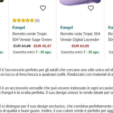
(5)
Kangol
Kangol
Ka
Berretto verde Tropic
Berretto viola Tropic 504
Be
504 Ventair Sage Green
Ventair Digital Lavender
50
di Kangol
di Kangol
Ka
EUR
64,95
EUR 45,47
EUR 64,95
go.
Garantita entro
7 - 10 ago.
Garantita entro
7 - 10 ago.
Ga
 è l'accessorio perfetto per gli adulti che cercano uno stile unico ed 
 tocco di freschezza a qualsiasi outfit. Realizzato con materiali di alta
 è un accessorio versatile che può essere indossato in ogni occasione.
 Kangol è la scelta perfetta. Il suo design unisex lo rende ideale per
l si distingue per il suo design esclusivo, che combina perfettamente 
 di qualità e buon gusto. Inoltre, il suo colore verde è perfetto per agg