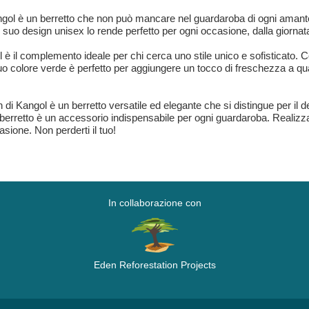
ngol è un berretto che non può mancare nel guardaroba di ogni amante 
Il suo design unisex lo rende perfetto per ogni occasione, dalla giornat
è il complemento ideale per chi cerca uno stile unico e sofisticato. Con
 suo colore verde è perfetto per aggiungere un tocco di freschezza a q
n di Kangol è un berretto versatile ed elegante che si distingue per il d
erretto è un accessorio indispensabile per ogni guardaroba. Realizzato 
asione. Non perderti il tuo!
In collaborazione con
Eden Reforestation Projects