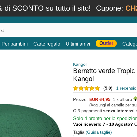
 di SCONTO su tutto il sito!
Cupone:
CH
Outlet
Per bambini
Carte regalo
Ultimi arrivi
Catego
Kangol
Berretto verde Tropic
Kangol
(5.0)
1 recension
Prezzo:
EUR 64,95
1 x albero
(Aggiungi al carrello per s
O 3 pagamenti
senza interessi
Solo 4 pronto per la spedizi
Vuoi riceverlo 7 - 10 Agosto?
O
Taglia
(Guida taglie)