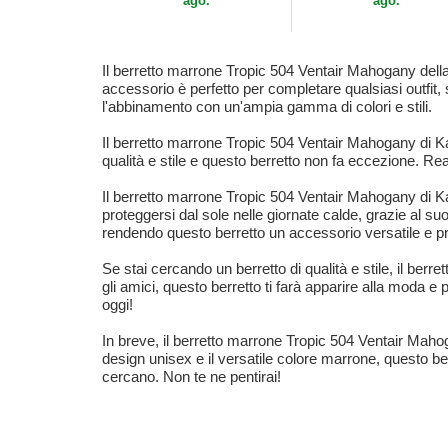
ago.
ago.
Il berretto marrone Tropic 504 Ventair Mahogany dell
accessorio è perfetto per completare qualsiasi outfit, 
l'abbinamento con un'ampia gamma di colori e stili.
Il berretto marrone Tropic 504 Ventair Mahogany di Ka
qualità e stile e questo berretto non fa eccezione. Rea
Il berretto marrone Tropic 504 Ventair Mahogany di Kan
proteggersi dal sole nelle giornate calde, grazie al suo
rendendo questo berretto un accessorio versatile e pr
Se stai cercando un berretto di qualità e stile, il ber
gli amici, questo berretto ti farà apparire alla moda e 
oggi!
In breve, il berretto marrone Tropic 504 Ventair Maho
design unisex e il versatile colore marrone, questo be
cercano. Non te ne pentirai!