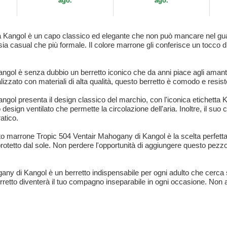
ago.
ago.
a Kangol è un capo classico ed elegante che non può mancare nel gua
sia casual che più formale. Il colore marrone gli conferisce un tocco d
ngol è senza dubbio un berretto iconico che da anni piace agli amanti
lizzato con materiali di alta qualità, questo berretto è comodo e resiste
gol presenta il design classico del marchio, con l'iconica etichetta K
 design ventilato che permette la circolazione dell'aria. Inoltre, il su
atico.
retto marrone Tropic 504 Ventair Mahogany di Kangol è la scelta perfett
protetto dal sole. Non perdere l'opportunità di aggiungere questo pezzo 
gany di Kangol è un berretto indispensabile per ogni adulto che cerca 
rretto diventerà il tuo compagno inseparabile in ogni occasione. Non asp