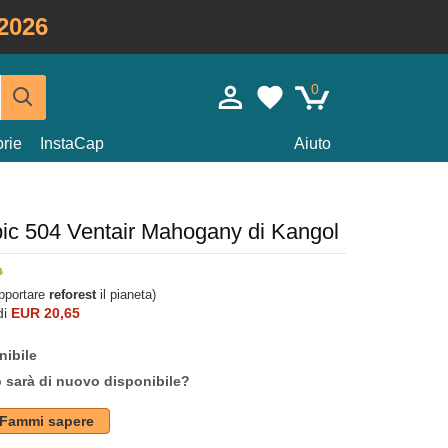
2026
0
rie
InstaCap
Aiuto
pic 504 Ventair Mahogany di Kangol
upportare
reforest
il pianeta)
di
EUR 20,65
nibile
o sarà di nuovo disponibile?
Fammi sapere