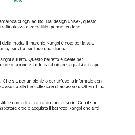
ago.
rdaroba di ogni adulto. Dal design unisex, questo
i raffinatezza e versatilità, permettendone
 della moda. Il marchio Kangol è noto per la sua
nte, perfetto per l'uso quotidiano.
angol sul lato. Questo berretto è ideale per
o colore marrone è facile da abbinare a qualsiasi capo,
a. Che sia per un picnic o per un'uscita informale con
classico alla tua collezione di accessori. Ottieni il tuo
stile e comodità in un unico accessorio. Con il suo
ettare oltre e acquista il berretto Kangol che tutti