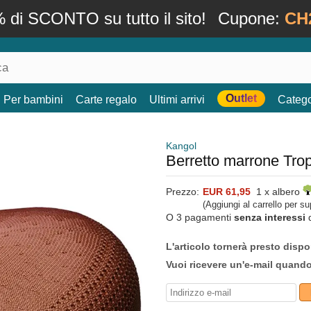
 di SCONTO su tutto il sito!
Cupone:
CH
Outlet
Per bambini
Carte regalo
Ultimi arrivi
Catego
Kangol
Berretto marrone Tro
Prezzo:
EUR 61,95
1 x albero
(Aggiungi al carrello per s
O 3 pagamenti
senza interessi
L'articolo tornerà presto dispo
Vuoi ricevere un'e-mail quand