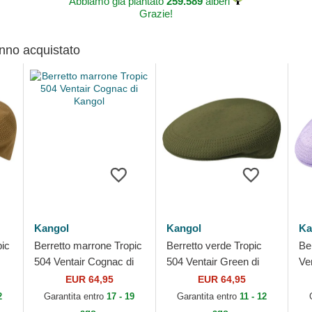
Abbiamo già piantato
259.589
alberi
Grazie!
anno acquistato
Kangol
Kangol
Ka
pic
Berretto marrone Tropic
Berretto verde Tropic
Ber
504 Ventair Cognac di
504 Ventair Green di
Ve
Kangol
Kangol
di
EUR 64,95
EUR 64,95
2
Garantita entro
17 - 19
Garantita entro
11 - 12