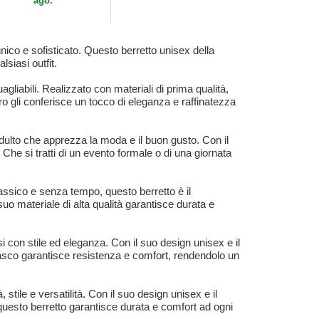
ago.
unico e sofisticato. Questo berretto unisex della
siasi outfit.
gliabili. Realizzato con materiali di prima qualità,
ro gli conferisce un tocco di eleganza e raffinatezza
ulto che apprezza la moda e il buon gusto. Con il
Che si tratti di un evento formale o di una giornata
assico e senza tempo, questo berretto è il
suo materiale di alta qualità garantisce durata e
i con stile ed eleganza. Con il suo design unisex e il
 basco garantisce resistenza e comfort, rendendolo un
 stile e versatilità. Con il suo design unisex e il
, questo berretto garantisce durata e comfort ad ogni