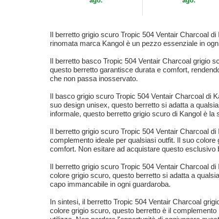
ago.
ago.
Il berretto grigio scuro Tropic 504 Ventair Charcoal di 
rinomata marca Kangol è un pezzo essenziale in ogni g
Il berretto basco Tropic 504 Ventair Charcoal grigio sc
questo berretto garantisce durata e comfort, rendendolo
che non passa inosservato.
Il basco grigio scuro Tropic 504 Ventair Charcoal di
suo design unisex, questo berretto si adatta a qualsias
informale, questo berretto grigio scuro di Kangol è la s
Il berretto grigio scuro Tropic 504 Ventair Charcoal d
complemento ideale per qualsiasi outfit. Il suo colore 
comfort. Non esitare ad acquistare questo esclusivo 
Il berretto grigio scuro Tropic 504 Ventair Charcoal di
colore grigio scuro, questo berretto si adatta a quals
capo immancabile in ogni guardaroba.
In sintesi, il berretto Tropic 504 Ventair Charcoal grigi
colore grigio scuro, questo berretto è il complemento p