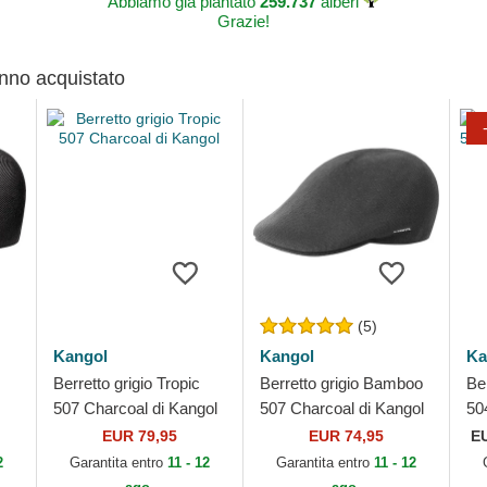
Abbiamo già piantato
259.737
alberi
Grazie!
anno acquistato
(5)
Kangol
Kangol
Ka
Berretto grigio Tropic
Berretto grigio Bamboo
Ber
507 Charcoal di Kangol
507 Charcoal di Kangol
50
Ka
EUR 79,95
EUR 74,95
E
2
Garantita entro
11 - 12
Garantita entro
11 - 12