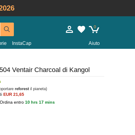
2026
0
rie
InstaCap
Aiuto
c 504 Ventair Charcoal di Kangol
upportare
reforest
il pianeta)
di
EUR 21,65
Ordina entro
10 hrs 17 mins