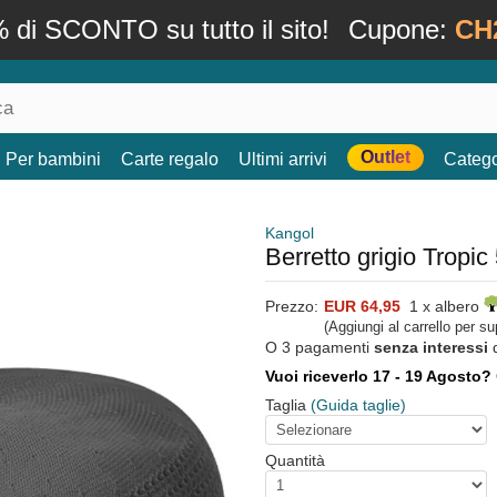
 di SCONTO su tutto il sito!
Cupone:
CH
Outlet
Per bambini
Carte regalo
Ultimi arrivi
Catego
Kangol
Berretto grigio Tropi
Prezzo:
EUR 64,95
1 x albero
(Aggiungi al carrello per s
O 3 pagamenti
senza interessi
Vuoi riceverlo 17 - 19 Agosto?
Taglia
(Guida taglie)
Quantità