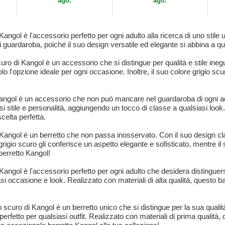
ago.
ago.
Kangol è l'accessorio perfetto per ogni adulto alla ricerca di uno stile 
uardaroba, poiché il suo design versatile ed elegante si abbina a qual
uro di Kangol è un accessorio che si distingue per qualità e stile inegua
 l'opzione ideale per ogni occasione. Inoltre, il suo colore grigio scu
 Kangol è un accessorio che non può mancare nel guardaroba di ogni ad
i stile e personalità, aggiungendo un tocco di classe a qualsiasi look. 
celta perfetta.
i Kangol è un berretto che non passa inosservato. Con il suo design cl
grigio scuro gli conferisce un aspetto elegante e sofisticato, mentre il 
berretto Kangol!
 Kangol è l'accessorio perfetto per ogni adulto che desidera distinguers
iasi occasione e look. Realizzato con materiali di alta qualità, questo
o scuro di Kangol è un berretto unico che si distingue per la sua qualità,
erfetto per qualsiasi outfit. Realizzato con materiali di prima qualità