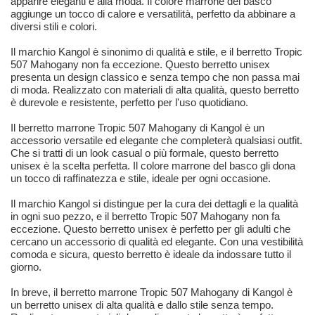
apparire eleganti e alla moda. Il colore marrone del basco
aggiunge un tocco di calore e versatilità, perfetto da abbinare a
diversi stili e colori.
Il marchio Kangol è sinonimo di qualità e stile, e il berretto Tropic
507 Mahogany non fa eccezione. Questo berretto unisex
presenta un design classico e senza tempo che non passa mai
di moda. Realizzato con materiali di alta qualità, questo berretto
è durevole e resistente, perfetto per l'uso quotidiano.
Il berretto marrone Tropic 507 Mahogany di Kangol è un
accessorio versatile ed elegante che completerà qualsiasi outfit.
Che si tratti di un look casual o più formale, questo berretto
unisex è la scelta perfetta. Il colore marrone del basco gli dona
un tocco di raffinatezza e stile, ideale per ogni occasione.
Il marchio Kangol si distingue per la cura dei dettagli e la qualità
in ogni suo pezzo, e il berretto Tropic 507 Mahogany non fa
eccezione. Questo berretto unisex è perfetto per gli adulti che
cercano un accessorio di qualità ed elegante. Con una vestibilità
comoda e sicura, questo berretto è ideale da indossare tutto il
giorno.
In breve, il berretto marrone Tropic 507 Mahogany di Kangol è
un berretto unisex di alta qualità e dallo stile senza tempo.