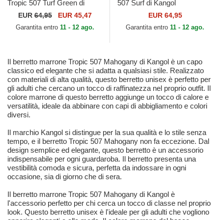
Tropic 507 Turf Green di
507 Surf di Kangol
Kangol
EUR
64,95
EUR 45,47
EUR 64,95
Garantita entro
11 - 12 ago.
Garantita entro
11 - 12 ago.
Il berretto marrone Tropic 507 Mahogany di Kangol è un capo
classico ed elegante che si adatta a qualsiasi stile. Realizzato
con materiali di alta qualità, questo berretto unisex è perfetto per
gli adulti che cercano un tocco di raffinatezza nel proprio outfit. Il
colore marrone di questo berretto aggiunge un tocco di calore e
versatilità, ideale da abbinare con capi di abbigliamento e colori
diversi.
Il marchio Kangol si distingue per la sua qualità e lo stile senza
tempo, e il berretto Tropic 507 Mahogany non fa eccezione. Dal
design semplice ed elegante, questo berretto è un accessorio
indispensabile per ogni guardaroba. Il berretto presenta una
vestibilità comoda e sicura, perfetta da indossare in ogni
occasione, sia di giorno che di sera.
Il berretto marrone Tropic 507 Mahogany di Kangol è
l'accessorio perfetto per chi cerca un tocco di classe nel proprio
look. Questo berretto unisex è l'ideale per gli adulti che vogliono