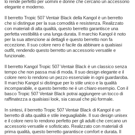
lo rende perfetto per uomini e donne che cercano un accessorio
elegante e moderno.
Il berretto Tropic 507 Ventair Black della Kangol è un berretto
che si distingue per la sua comodità e resistenza. Realizzato
con materiali di alta qualità, questo berretto garantisce una
perfetta vestibilità e una lunga durata. Il marchio Kangol è noto
per la sua attenzione ai dettagli e questo berretto non fa
eccezione. Il suo colore nero è facile da abbinare a qualsiasi
outfit, rendendo questo berretto un accessorio versatile e
funzionale.
Il berretto Kangol Tropic 507 Ventair Black è un classico senza
tempo che non passa mai di moda. Il suo design elegante e il
colore nero lo rendono un pezzo essenziale in ogni guardaroba.
Il marchio Kangol si distingue per lo stile unico e la qualità
incomparabile, e questo berretto ne è un chiaro esempio. Con il
basco Tropic 507 Ventair Black potrai aggiungere un tocco di
raffinatezza a qualsiasi look, sia casual che più formale.
In sintesi, il berretto Tropic 507 Ventair Black di Kangol è un
berretto di alta qualità e stile ineguagliabile. Il suo design unisex
e il colore nero lo rendono perfetto per gli adulti che cercano un
accessorio versatile e sofisticato. Realizzato con materiali di
prima qualità, questo berretto garantisce comfort e durata. Il