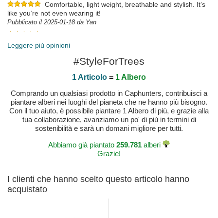
Comfortable, light weight, breathable and stylish. It’s
like you’re not even wearing it!
Pubblicato il 2025-01-18 da Yan
Pubblicato il 2025-05-17 da Robert
Leggere più opinioni
#StyleForTrees
1 Articolo
=
1 Albero
Comprando un qualsiasi prodotto in Caphunters, contribuisci a
piantare alberi nei luoghi del pianeta che ne hanno più bisogno.
Con il tuo aiuto, è possibile piantare 1 Albero di più, e grazie alla
tua collaborazione, avanziamo un po' di più in termini di
sostenibilità e sarà un domani migliore per tutti.
Abbiamo già piantato
259.781
alberi
Grazie!
I clienti che hanno scelto questo articolo hanno
acquistato