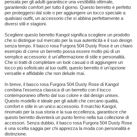
pensata per gli adulti garantisce una vestibilità ottimale,
garantendo comfort per tutto il giorno. Questo berretto è perfetto
per proteggersi dal sole o per aggiungere un tocco speciale a
qualsiasi outfit, un accessorio che si abbina perfettamente a
diversi stili e stagioni.
Scegliere questo berretto Kangol significa scegliere un prodotto
che si distingue sul mercato per la sua autenticità e il suo design
senza tempo. Il basco rosa Furgora 504 Dusty Rose è un chiaro
esempio di come un berretto possa essere molto più di un
semplice accessorio: è un'affermazione di stile e personalità.
Che si tratti di completare un look casual o di aggiungere un
tocco più sofisticato al tuo outfit, questo berretto è un'opzione
versatile e affidabile che non delude mai.
In breve, il basco rosa Furgora 504 Dusty Rose di Kangol
combina l'essenza classica di un berretto con il tocco
contemporaneo offerto dal suo colore e dal design unisex.
Questo modello è ideale per gli adulti che cercano qualità,
comfort e stile in un unico accessorio. Il marchio Kangol,
rinomato per la sua storia e la sua eccellenza, garantisce che
questo berretto diventerà un punto fermo nella tua collezione di
accessori. Senza dubbio, il basco rosa Furgora 504 Dusty Rose
è una scelta saggia per chi apprezza la moda con personalità e
distinzione.