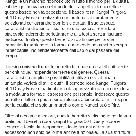
Kangol è un marchio riconosciuto in tutto il mondo per la qualità
e il design innovativo nel mondo dei cappelli e dei berretti, e
questo basco non fa eccezione. Il basco rosa Kangol Furgora
504 Dusty Rose è realizzato con materiali accuratamente
selezionati per garantire comfort e durata. Il suo tessuto,
caratteristico di questa linea, offre una texture morbida e
piacevole, aderendo perfettamente alla testa senza risultare
fastidioso. Inoltre, questo berretto si distingue per la sua
capacità di mantenere la forma, garantendo un aspetto sempre
impeccabile, indipendentemente dall'uso o dal passare del
tempo.
Il design unisex di questo berretto lo rende una scelta attraente
per chiunque, indipendentemente dal genere. Questa
caratteristica amplia le possibilità di utilizzo e si abbina a
un'ampia varietà di stili e outfit. Il berretto rosa Kangol Furgora
504 Dusty Rose è particolarmente apprezzato da chi considera
la moda una forma di espressione personale. Indossare questo
berretto riflette un gusto per un'eleganza discreta e un impegno
per la qualità che solo un marchio come Kangol può offrire.
Oltre al design e al colore, questo berretto si distingue per la sua
praticità. Il berretto rosa Kangol Furgora 504 Dusty Rose è
leggero e facile da trasportare, ideale per chi cerca un
accessorio non solo bello ma anche funzionale. La sua struttura