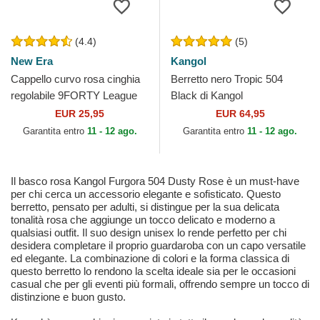
(4.4)
(5)
New Era
Kangol
Cappello curvo rosa cinghia
Berretto nero Tropic 504
regolabile 9FORTY League
Black di Kangol
Essential dei New York
EUR 25,95
EUR 64,95
Yankees MLB di New Era
Garantita entro
11 - 12 ago.
Garantita entro
11 - 12 ago.
Il basco rosa Kangol Furgora 504 Dusty Rose è un must-have
per chi cerca un accessorio elegante e sofisticato. Questo
berretto, pensato per adulti, si distingue per la sua delicata
tonalità rosa che aggiunge un tocco delicato e moderno a
qualsiasi outfit. Il suo design unisex lo rende perfetto per chi
desidera completare il proprio guardaroba con un capo versatile
ed elegante. La combinazione di colori e la forma classica di
questo berretto lo rendono la scelta ideale sia per le occasioni
casual che per gli eventi più formali, offrendo sempre un tocco di
distinzione e buon gusto.