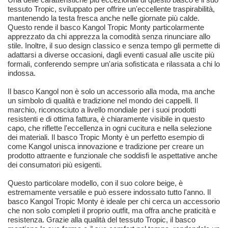
tessuto Tropic, sviluppato per offrire un'eccellente traspirabilità,
mantenendo la testa fresca anche nelle giornate più calde.
Questo rende il basco Kangol Tropic Monty particolarmente
apprezzato da chi apprezza la comodità senza rinunciare allo
stile. Inoltre, il suo design classico e senza tempo gli permette di
adattarsi a diverse occasioni, dagli eventi casual alle uscite più
formali, conferendo sempre un'aria sofisticata e rilassata a chi lo
indossa.
Il basco Kangol non è solo un accessorio alla moda, ma anche
un simbolo di qualità e tradizione nel mondo dei cappelli. Il
marchio, riconosciuto a livello mondiale per i suoi prodotti
resistenti e di ottima fattura, è chiaramente visibile in questo
capo, che riflette l'eccellenza in ogni cucitura e nella selezione
dei materiali. Il basco Tropic Monty è un perfetto esempio di
come Kangol unisca innovazione e tradizione per creare un
prodotto attraente e funzionale che soddisfi le aspettative anche
dei consumatori più esigenti.
Questo particolare modello, con il suo colore beige, è
estremamente versatile e può essere indossato tutto l'anno. Il
basco Kangol Tropic Monty è ideale per chi cerca un accessorio
che non solo completi il proprio outfit, ma offra anche praticità e
resistenza. Grazie alla qualità del tessuto Tropic, il basco