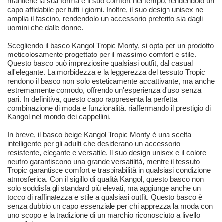
mantiene la sua forma e il suo comfort nel tempo, rendendolo un
capo affidabile per tutti i giorni. Inoltre, il suo design unisex ne
amplia il fascino, rendendolo un accessorio preferito sia dagli
uomini che dalle donne.
Scegliendo il basco Kangol Tropic Monty, si opta per un prodotto
meticolosamente progettato per il massimo comfort e stile.
Questo basco può impreziosire qualsiasi outfit, dal casual
all'elegante. La morbidezza e la leggerezza del tessuto Tropic
rendono il basco non solo esteticamente accattivante, ma anche
estremamente comodo, offrendo un'esperienza d'uso senza
pari. In definitiva, questo capo rappresenta la perfetta
combinazione di moda e funzionalità, riaffermando il prestigio di
Kangol nel mondo dei cappellini.
In breve, il basco beige Kangol Tropic Monty è una scelta
intelligente per gli adulti che desiderano un accessorio
resistente, elegante e versatile. Il suo design unisex e il colore
neutro garantiscono una grande versatilità, mentre il tessuto
Tropic garantisce comfort e traspirabilità in qualsiasi condizione
atmosferica. Con il sigillo di qualità Kangol, questo basco non
solo soddisfa gli standard più elevati, ma aggiunge anche un
tocco di raffinatezza e stile a qualsiasi outfit. Questo basco è
senza dubbio un capo essenziale per chi apprezza la moda con
uno scopo e la tradizione di un marchio riconosciuto a livello