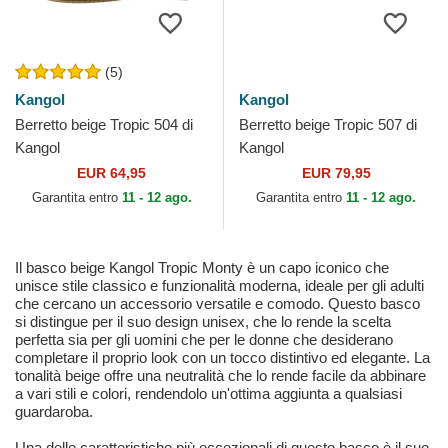
(5)
Kangol
Kangol
Berretto beige Tropic 504 di
Berretto beige Tropic 507 di
Kangol
Kangol
EUR 64,95
EUR 79,95
Garantita entro
11 - 12 ago.
Garantita entro
11 - 12 ago.
Il basco beige Kangol Tropic Monty è un capo iconico che
unisce stile classico e funzionalità moderna, ideale per gli adulti
che cercano un accessorio versatile e comodo. Questo basco
si distingue per il suo design unisex, che lo rende la scelta
perfetta sia per gli uomini che per le donne che desiderano
completare il proprio look con un tocco distintivo ed elegante. La
tonalità beige offre una neutralità che lo rende facile da abbinare
a vari stili e colori, rendendolo un'ottima aggiunta a qualsiasi
guardaroba.
Una delle caratteristiche più eccezionali di questo basco è il suo