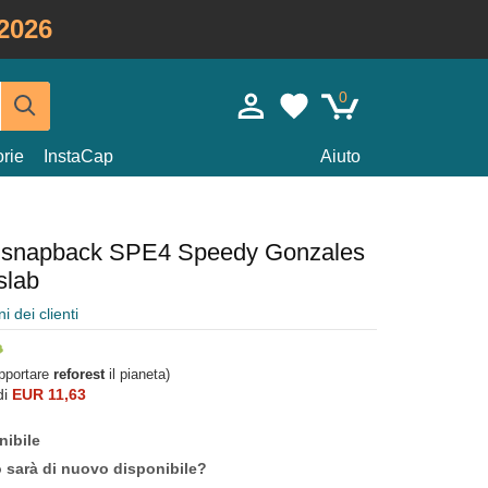
2026
0
rie
InstaCap
Aiuto
io snapback SPE4 Speedy Gonzales
slab
i dei clienti
upportare
reforest
il pianeta)
di
EUR 11,63
nibile
o sarà di nuovo disponibile?