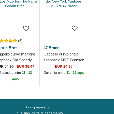
(5)
orin Bros.
47 Brand
ppello curvo marrone
Cappello curvo grigio
apback Dia Speedy
snapback MVP Branson
a dei Los Muertos
dei New York Yankees
UR
54,95
EUR 38,47
EUR 24,95
e Farm Goorin Bros.
MLB di 47 Brand
Garantita entro
11 - 12
Garantita entro
11 - 12 ago.
ago.
Puoi pagare con:
qualsiasi carta di pagamento