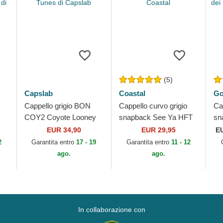
(5)
Capslab
Coastal
Go
Cappello grigio BON
Cappello curvo grigio
Ca
COY2 Coyote Looney
snapback See Ya HFT
sn
di
Tunes di Capslab
di Coastal
Di
EUR 34,90
EUR 29,95
E
Th
2
Garantita entro
17 - 19
Garantita entro
11 - 12
ago.
ago.
In collaborazione con