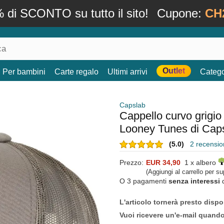
 di SCONTO su tutto il sito!
Cupone:
CH
Outlet
Per bambini
Carte regalo
Ultimi arrivi
Catego
Capslab
Cappello curvo grig
Looney Tunes di Cap
(5.0)
2 recension
Prezzo:
EUR 34,90
1 x albero
(Aggiungi al carrello per s
O 3 pagamenti
senza interessi
L'articolo tornerà presto dispo
Vuoi ricevere un'e-mail quand