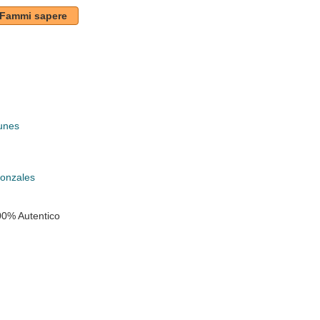
Fammi sapere
unes
k
onzales
00% Autentico