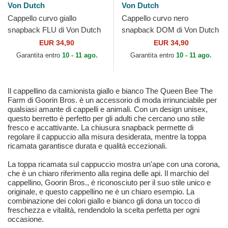
Von Dutch
Von Dutch
Cappello curvo giallo
Cappello curvo nero
snapback FLU di Von Dutch
snapback DOM di Von Dutch
EUR 34,90
EUR 34,90
Garantita entro
10 - 11 ago.
Garantita entro
10 - 11 ago.
Il cappellino da camionista giallo e bianco The Queen Bee The
Farm di Goorin Bros. è un accessorio di moda irrinunciabile per
qualsiasi amante di cappelli e animali. Con un design unisex,
questo berretto è perfetto per gli adulti che cercano uno stile
fresco e accattivante. La chiusura snapback permette di
regolare il cappuccio alla misura desiderata, mentre la toppa
ricamata garantisce durata e qualità eccezionali.
La toppa ricamata sul cappuccio mostra un'ape con una corona,
che è un chiaro riferimento alla regina delle api. Il marchio del
cappellino, Goorin Bros., è riconosciuto per il suo stile unico e
originale, e questo cappellino ne è un chiaro esempio. La
combinazione dei colori giallo e bianco gli dona un tocco di
freschezza e vitalità, rendendolo la scelta perfetta per ogni
occasione.