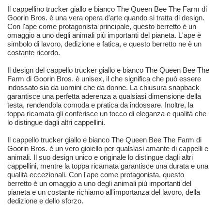
Il cappellino trucker giallo e bianco The Queen Bee The Farm di
Goorin Bros. è una vera opera d'arte quando si tratta di design.
Con l'ape come protagonista principale, questo berretto è un
omaggio a uno degli animali più importanti del pianeta. L'ape è
simbolo di lavoro, dedizione e fatica, e questo berretto ne è un
costante ricordo.
Il design del cappello trucker giallo e bianco The Queen Bee The
Farm di Goorin Bros. è unisex, il che significa che può essere
indossato sia da uomini che da donne. La chiusura snapback
garantisce una perfetta aderenza a qualsiasi dimensione della
testa, rendendola comoda e pratica da indossare. Inoltre, la
toppa ricamata gli conferisce un tocco di eleganza e qualità che
lo distingue dagli altri cappellini.
Il cappello trucker giallo e bianco The Queen Bee The Farm di
Goorin Bros. è un vero gioiello per qualsiasi amante di cappelli e
animali. Il suo design unico e originale lo distingue dagli altri
cappellini, mentre la toppa ricamata garantisce una durata e una
qualità eccezionali. Con l'ape come protagonista, questo
berretto è un omaggio a uno degli animali più importanti del
pianeta e un costante richiamo all'importanza del lavoro, della
dedizione e dello sforzo.