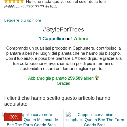
No tiene nada que ver con el color de la foto
Pubblicato il 2023-09-20 da Raúl
QUEEN QUEEN!!
Es un amarillo muy bonito, nada cantoso y la gorra es
Leggere più opinioni
espectacular, como de costumbre. Todo un acierto confiar en
#StyleForTrees
Caphunters!!!
Pubblicato il 2023-09-11 da RAQUEL
1 Cappellino
=
1 Albero
Comprando un qualsiasi prodotto in Caphunters, contribuisci a
piantare alberi nei luoghi del pianeta che ne hanno più bisogno.
Con il tuo aiuto, è possibile piantare 1 Albero di più, e grazie alla
tua collaborazione, avanziamo un po' di più in termini di
sostenibilità e sarà un domani migliore per tutti.
Abbiamo già piantato
259.589
alberi
Grazie!
I clienti che hanno scelto questo articolo hanno
acquistato
-30%