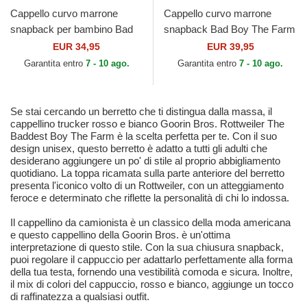
Cappello curvo marrone
Cappello curvo marrone
snapback per bambino Bad
snapback Bad Boy The Farm
Boy Mini The Farm Goorin
Goorin Bros.
EUR 34,95
EUR 39,95
Bros.
Garantita entro
7 - 10 ago.
Garantita entro
7 - 10 ago.
Se stai cercando un berretto che ti distingua dalla massa, il
cappellino trucker rosso e bianco Goorin Bros. Rottweiler The
Baddest Boy The Farm è la scelta perfetta per te. Con il suo
design unisex, questo berretto è adatto a tutti gli adulti che
desiderano aggiungere un po' di stile al proprio abbigliamento
quotidiano. La toppa ricamata sulla parte anteriore del berretto
presenta l'iconico volto di un Rottweiler, con un atteggiamento
feroce e determinato che riflette la personalità di chi lo indossa.
Il cappellino da camionista è un classico della moda americana
e questo cappellino della Goorin Bros. è un'ottima
interpretazione di questo stile. Con la sua chiusura snapback,
puoi regolare il cappuccio per adattarlo perfettamente alla forma
della tua testa, fornendo una vestibilità comoda e sicura. Inoltre,
il mix di colori del cappuccio, rosso e bianco, aggiunge un tocco
di raffinatezza a qualsiasi outfit.