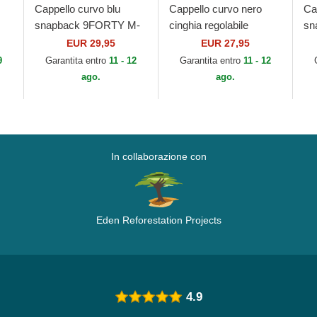
Cappello curvo blu
Cappello curvo nero
Ca
snapback 9FORTY M-
cinghia regolabile
sn
Crown Player Replica
9TWENTY Core
Cr
EUR 29,95
EUR 27,95
MLB
dei New York Mets MLB
Classic dei New York
Yo
9
Garantita entro
11 - 12
Garantita entro
11 - 12
di New Era
Mets MLB di New Era
Er
ago.
ago.
In collaborazione con
Eden Reforestation Projects
4.9