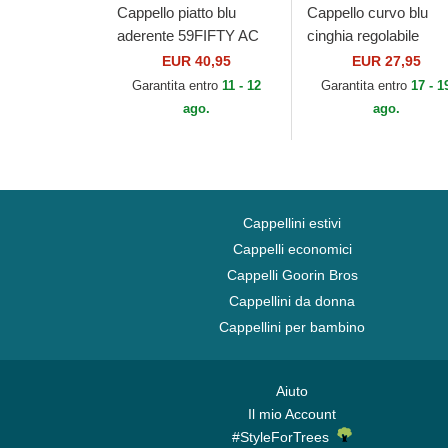
Cappello piatto blu
Cappello curvo blu
aderente 59FIFTY AC
cinghia regolabile
Perf dei New York Mets
9FORTY The League
EUR 40,95
EUR 27,95
MLB di New Era
dei New York Mets 
Garantita entro
11 - 12
Garantita entro
17 - 1
di New Era
ago.
ago.
Cappellini estivi
Cappelli economici
Cappelli Goorin Bros
Cappellini da donna
Cappellini per bambino
Aiuto
Il mio Account
#StyleForTrees