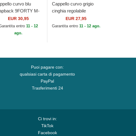
ppello curvo blu
Cappello curvo grigio
apback 9FORTY M-
cinghia regolabile
own Linen dei New
9TWENTY Core Classic
EUR 30,95
EUR 27,95
rk Mets MLB di New
dei New York Mets MLB
Garantita entro
11 - 12
Garantita entro
11 - 12 ago.
a
di New Era
ago.
Puoi pagare con:
qualsiasi carta di pagamento
PayPal
Trasferimenti 24
Ci trovi in:
TikTok
Facebook