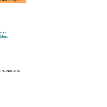
llini
 Mets
k
00% Autentico