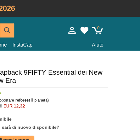
2026
0
rie
InstaCap
Aiuto
snapback 9FIFTY Essential dei New
w Era
upportare
reforest
il pianeta)
di
EUR 12,32
nibile
o sarà di nuovo disponibile?
Fammi sapere