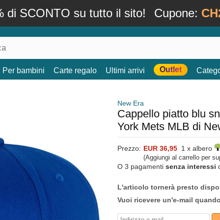
 di SCONTO su tutto il sito!
Cupone:
CH
Outlet
Per bambini
Carte regalo
Ultimi arrivi
Catego
New Era
Cappello piatto blu 
York Mets MLB di Ne
Prezzo:
EUR 36,95
1 x albero
(Aggiungi al carrello per s
O 3 pagamenti
senza interessi
L'articolo tornerà presto dispo
Vuoi ricevere un'e-mail quand