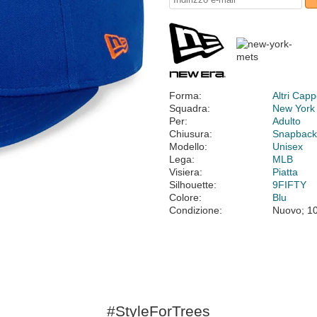
Forma:
Altri Cappe
Squadra:
New York
Per:
Adulto
Chiusura:
Snapbac
Modello:
Unisex
Lega:
MLB
Visiera:
Piatta
Silhouette:
9FIFTY
Colore:
Blu
Condizione:
Nuovo; 1
#StyleForTrees