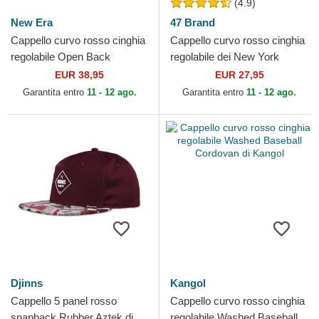
(4.9)
New Era
47 Brand
Cappello curvo rosso cinghia
Cappello curvo rosso cinghia
regolabile Open Back
regolabile dei New York
Flawless dei New York
Yankees MLB di 47 Brand
EUR 38,95
EUR 27,95
Yankees MLB di New Era
Garantita entro
11 - 12 ago.
Garantita entro
11 - 12 ago.
Djinns
Kangol
Cappello 5 panel rosso
Cappello curvo rosso cinghia
snapback Rubber Aztek di
regolabile Washed Baseball